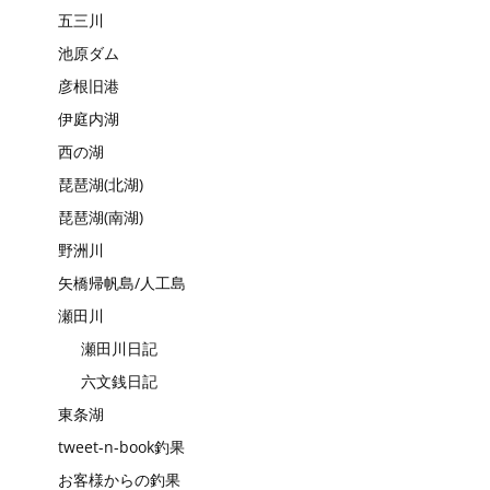
五三川
池原ダム
彦根旧港
伊庭内湖
西の湖
琵琶湖(北湖)
琵琶湖(南湖)
野洲川
矢橋帰帆島/人工島
瀬田川
瀬田川日記
六文銭日記
東条湖
tweet-n-book釣果
お客様からの釣果