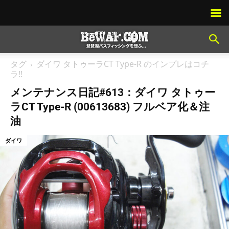
タグ
ダイワ タトゥーラCT Type-R のインプレはコチ
ラ!!
メンテナンス日記#613：ダイワ タトゥー
ラCT Type-R (00613683) フルベア化＆注
油
ダイワ