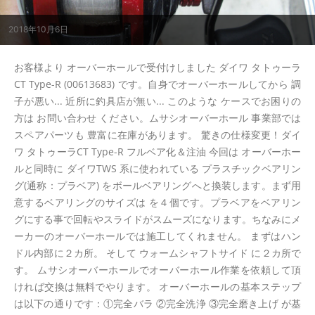
2018年10月6日
お客様より オーバーホールで受付けしました ダイワ タトゥーラ
CT Type-R (00613683) です。自身でオーバーホールしてから 調
子が悪い... 近所に釣具店が無い... このような ケースでお困りの
方は お問い合わせ ください。ムサシオーバーホール 事業部では
スペアパーツも 豊富に在庫があります。 驚きの仕様変更！ダイ
ワ タトゥーラCT Type-R フルベア化＆注油 今回は オーバーホー
ルと同時に ダイワTWS 系に使われている プラスチックベアリン
グ(通称：プラベア) をボールベアリングへと換装します。まず用
意するベアリングのサイズは を４個です。プラベアをベアリン
グにする事で回転やスライドがスムーズになります。ちなみにメ
ーカーのオーバーホールでは施工してくれません。 まずはハン
ドル内部に２カ所。 そして ウォームシャフトサイド に２カ所で
す。 ムサシオーバーホールでオーバーホール作業を依頼して頂
ければ交換は無料でやります。 オーバーホールの基本ステップ
は以下の通りです：①完全バラ ②完全洗浄 ③完全磨き上げ が基