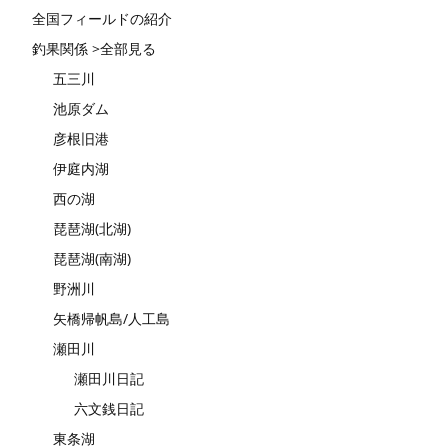
全国フィールドの紹介
釣果関係 >全部見る
五三川
池原ダム
彦根旧港
伊庭内湖
西の湖
琵琶湖(北湖)
琵琶湖(南湖)
野洲川
矢橋帰帆島/人工島
瀬田川
瀬田川日記
六文銭日記
東条湖