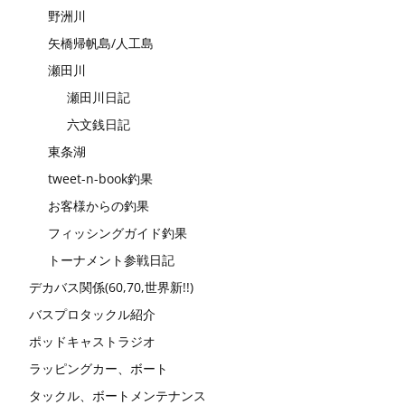
野洲川
矢橋帰帆島/人工島
瀬田川
瀬田川日記
六文銭日記
東条湖
tweet-n-book釣果
お客様からの釣果
フィッシングガイド釣果
トーナメント参戦日記
デカバス関係(60,70,世界新!!)
バスプロタックル紹介
ポッドキャストラジオ
ラッピングカー、ボート
タックル、ボートメンテナンス