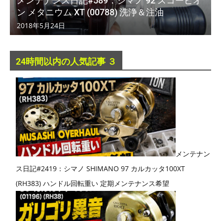
メンテナンス日記#589：シマノ 92 スコーピオ
ン メタニウム XT (00788) 洗浄＆注油
2018年5月24日
24時間以内の人気記事 ３
メンテナン
ス日記#2419：シマノ SHIMANO 97 カルカッタ100XT
(RH383) ハンドル回転重い 定期メンテナンス希望