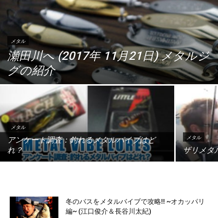
メタル
瀬田川へ (2017年 11月21日) メタルジ
グの紹介
メタル
メタル
アンケート調査：釣れるメタルバイブはど
れ？
ザリメタル 
冬のバスをメタルバイブで攻略!! ~オカッパリ
編~ (江口俊介＆長谷川太紀)