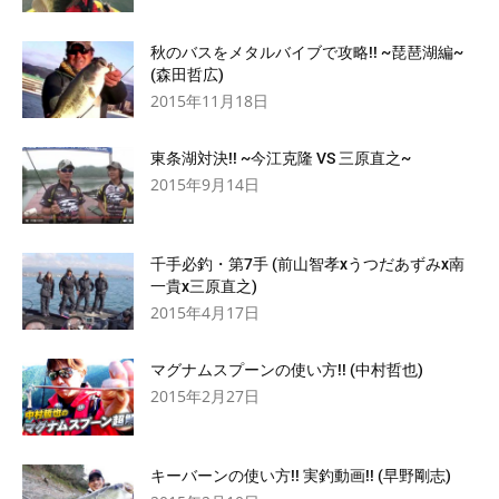
秋のバスをメタルバイブで攻略!! ~琵琶湖編~
(森田哲広)
2015年11月18日
東条湖対決!! ~今江克隆 VS 三原直之~
2015年9月14日
千手必釣・第7手 (前山智孝xうつだあずみx南
一貴x三原直之)
2015年4月17日
マグナムスプーンの使い方!! (中村哲也)
2015年2月27日
キーバーンの使い方!! 実釣動画!! (早野剛志)