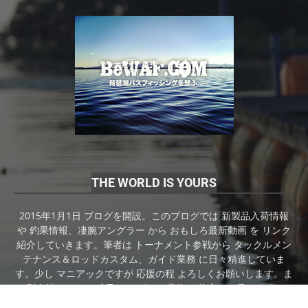
THE WORLD IS YOURS
2015年1月1日 ブログを開設。このブログでは 新製品入荷情報
や 釣果情報、凄腕アングラー から おもしろ最新動画 を リンク
紹介していきます。筆者は トーナメント参戦から タックルメン
テナンス＆ロッドカスタム、ガイド業務 に日々精進していま
す。少し マニアックですが 応援の程 よろしくお願いします。ま
た 別会社にてウェブ 及び デザイン業務 も格安にて承ります。ご
相談ください。