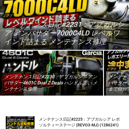
アブ
メンテナンス日記#2231：アブガルシ
ア アンバサダー7000C4LD レベルワ
インド詰まる メンテナンス修理
アブ
アブ
メンテナンス日記#2230：アブガルシア アン
メンテナン
バサダー4601C Dual 2 Deals ハンドル重い メ
バサダー 
ンテナンス修理
まで自分て
メンテナンス日記#2225：アブガルシア レボ
ソルティーステージ (REVO3-MJ) (1286241)