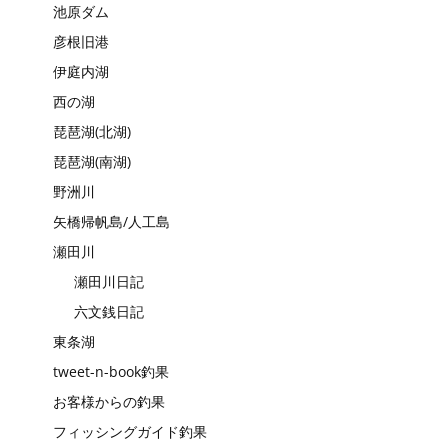
池原ダム
彦根旧港
伊庭内湖
西の湖
琵琶湖(北湖)
琵琶湖(南湖)
野洲川
矢橋帰帆島/人工島
瀬田川
瀬田川日記
六文銭日記
東条湖
tweet-n-book釣果
お客様からの釣果
フィッシングガイド釣果