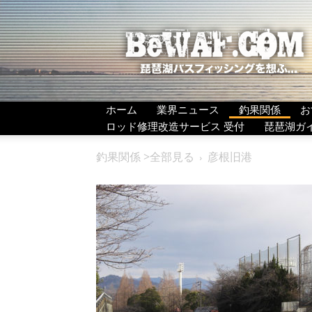
BeWAF
(ビ
ワ
エ
フ）
ホーム
業界ニュース
釣果関係
お
ロッド修理改造サービス 受付
琵琶湖ガ
釣果関係 >全部見る
彦根旧港