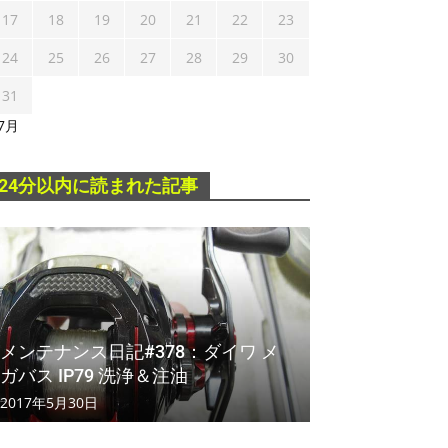
17
18
19
20
21
22
23
24
25
26
27
28
29
30
31
 7月
24分以内に読まれた記事
メンテナンス日記#378：ダイワ メ
ガバス IP79 洗浄＆注油
2017年5月30日