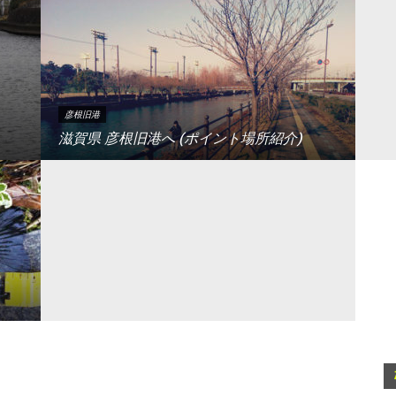
彦根旧港
滋賀県 彦根旧港へ (ポイント場所紹介)