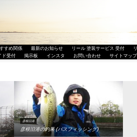
すすめ関係
最新のお知らせ
リール 塗装サービス 受付
イド受付
掲示板
インスタ
お問い合わせ
サイトマップ
彦根旧港
彦根旧港の釣果 (バスフィッシング)