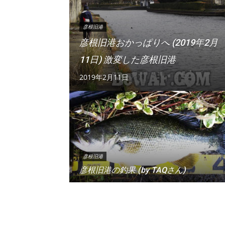
彦根旧港
彦根旧港おかっぱりへ (2019年2月
11日) 激変した彦根旧港
2019年2月11日
彦根旧港
彦根旧港の釣果 (by TAQさん)