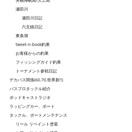
矢橋帰帆島/人工島
瀬田川
瀬田川日記
六文銭日記
東条湖
tweet-n-book釣果
お客様からの釣果
フィッシングガイド釣果
トーナメント参戦日記
デカバス関係(60,70,世界新!!)
バスプロタックル紹介
ポッドキャストラジオ
ラッピングカー、ボート
タックル、ボートメンテナンス
リール リペイント塗装