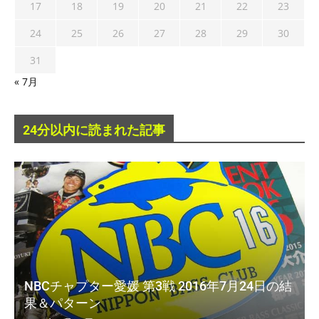
17
18
19
20
21
22
23
24
25
26
27
28
29
30
31
« 7月
24分以内に読まれた記事
NBCチャプター愛媛 第3戦 2016年7月24日の結
果＆パターン