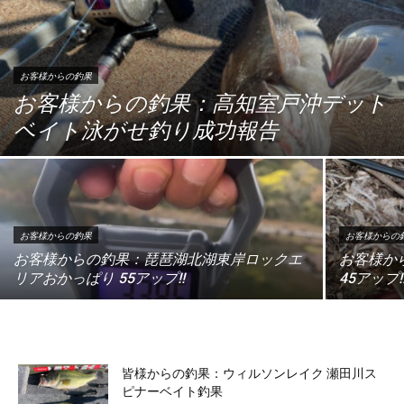
お客様からの釣果
お客様からの釣果：高知室戸沖デット
ベイト泳がせ釣り成功報告
お客様からの釣果
お客様からの
お客様からの釣果：琵琶湖北湖東岸ロックエ
お客様か
リアおかっぱり 55アップ!!
45アップ!
皆様からの釣果：ウィルソンレイク 瀬田川ス
ピナーベイト釣果