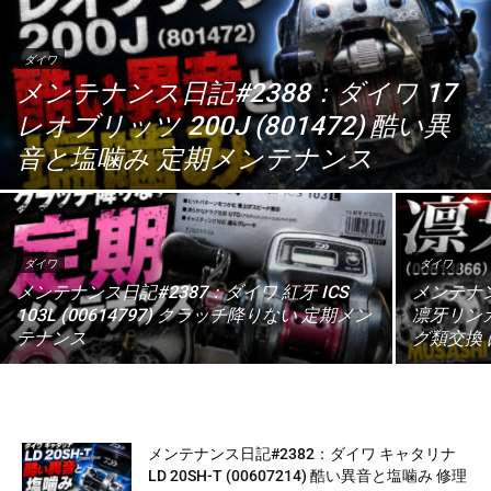
ダイワ
メンテナンス日記#2388：ダイワ 17
レオブリッツ 200J (801472) 酷い異
音と塩噛み 定期メンテナンス
ダイワ
ダイワ
メンテナンス日記#2387：ダイワ 紅牙 ICS
メンテナン
103L (00614797) クラッチ降りない 定期メン
凛牙リンガ 
テナンス
グ類交換
メンテナンス日記#2382：ダイワ キャタリナ
LD 20SH-T (00607214) 酷い異音と塩噛み 修理