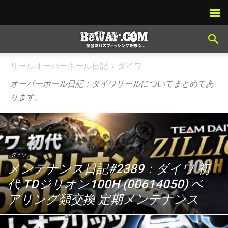
リールオーバーホール日記
ダイワ
オーバーホール日記：ダイワリールについてまとめてあ
ります。
ダイワ
メンテナンス日記#2389：ダイワ 初
代 TDジリオン100H (00614050) ベ
アリング類交換 定期メンテナンス