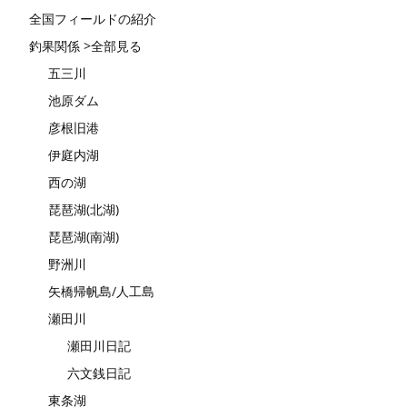
全国フィールドの紹介
釣果関係 >全部見る
五三川
池原ダム
彦根旧港
伊庭内湖
西の湖
琵琶湖(北湖)
琵琶湖(南湖)
野洲川
矢橋帰帆島/人工島
瀬田川
瀬田川日記
六文銭日記
東条湖