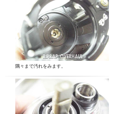
隅々まで汚れをみます。