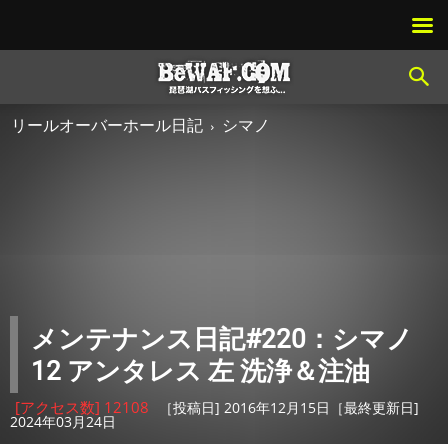
リールオーバーホール日記
シマノ
メンテナンス日記#220：シマノ
12 アンタレス 左 洗浄＆注油
[アクセス数] 12108
［投稿日] 2016年12月15日［最終更新日]
2024年03月24日