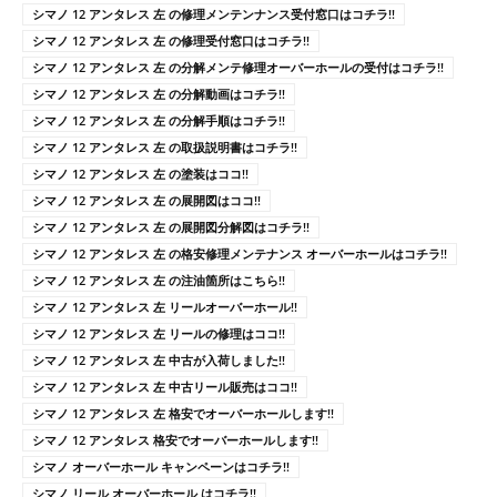
シマノ 12 アンタレス 左 の修理メンテンナンス受付窓口はコチラ!!
シマノ 12 アンタレス 左 の修理受付窓口はコチラ!!
シマノ 12 アンタレス 左 の分解メンテ修理オーバーホールの受付はコチラ!!
シマノ 12 アンタレス 左 の分解動画はコチラ!!
シマノ 12 アンタレス 左 の分解手順はコチラ!!
シマノ 12 アンタレス 左 の取扱説明書はコチラ!!
シマノ 12 アンタレス 左 の塗装はココ!!
シマノ 12 アンタレス 左 の展開図はココ!!
シマノ 12 アンタレス 左 の展開図分解図はコチラ!!
シマノ 12 アンタレス 左 の格安修理メンテナンス オーバーホールはコチラ!!
シマノ 12 アンタレス 左 の注油箇所はこちら!!
シマノ 12 アンタレス 左 リールオーバーホール!!
シマノ 12 アンタレス 左 リールの修理はココ!!
シマノ 12 アンタレス 左 中古が入荷しました!!
シマノ 12 アンタレス 左 中古リール販売はココ!!
シマノ 12 アンタレス 左 格安でオーバーホールします!!
シマノ 12 アンタレス 格安でオーバーホールします!!
シマノ オーバーホール キャンペーンはコチラ!!
シマノ リール オーバーホール はコチラ!!