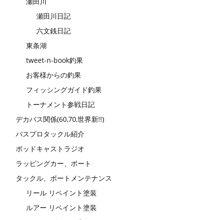
瀬田川
瀬田川日記
六文銭日記
東条湖
tweet-n-book釣果
お客様からの釣果
フィッシングガイド釣果
トーナメント参戦日記
デカバス関係(60,70,世界新!!)
バスプロタックル紹介
ポッドキャストラジオ
ラッピングカー、ボート
タックル、ボートメンテナンス
リール リペイント塗装
ルアー リペイント塗装