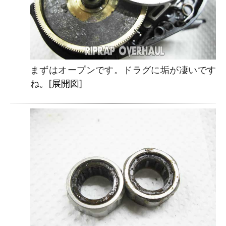
まずはオープンです。ドラグに垢が凄いです
ね。[
展開図
]