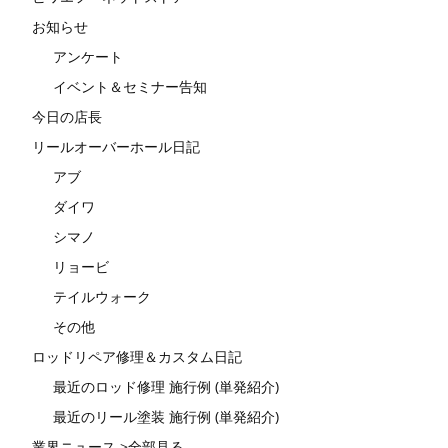
お知らせ
アンケート
イベント＆セミナー告知
今日の店長
リールオーバーホール日記
アブ
ダイワ
シマノ
リョービ
テイルウォーク
その他
ロッドリペア修理＆カスタム日記
最近のロッド修理 施行例 (単発紹介)
最近のリール塗装 施行例 (単発紹介)
業界ニュース >全部見る