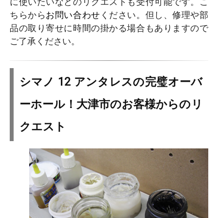
に使いたいなどのリクエストも受付可能です。こ
ちらから
お問い合わせ
ください。但し、修理や部
品の取り寄せに時間の掛かる場合もありますので
ご了承ください。
シマノ 12 アンタレスの完璧オーバ
ーホール！大津市のお客様からのリ
クエスト