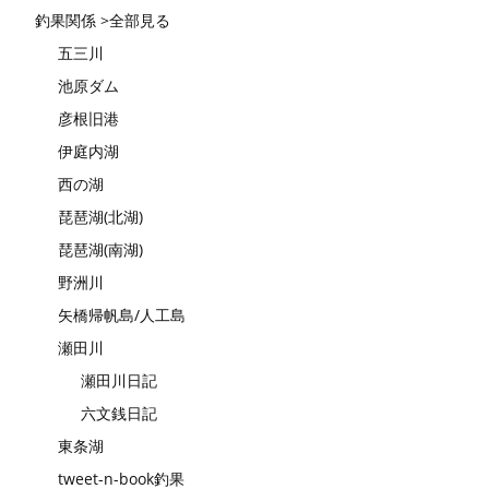
釣果関係 >全部見る
五三川
池原ダム
彦根旧港
伊庭内湖
西の湖
琵琶湖(北湖)
琵琶湖(南湖)
野洲川
矢橋帰帆島/人工島
瀬田川
瀬田川日記
六文銭日記
東条湖
tweet-n-book釣果