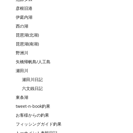
彦根旧港
伊庭内湖
西の湖
琵琶湖(北湖)
琵琶湖(南湖)
野洲川
矢橋帰帆島/人工島
瀬田川
瀬田川日記
六文銭日記
東条湖
tweet-n-book釣果
お客様からの釣果
フィッシングガイド釣果
トーナメント参戦日記