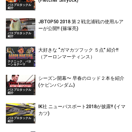
(Fletcher Shryock)
バスプロタックル
紹介
JBTOP50 2018 第２戦北浦戦の使用ルア
ーが公開!! (篠塚亮)
バスプロタックル
紹介
大好きな “ガマカツフック ５点” 紹介!!
（アーロンマーティンス）
テクニック、パタ
ーン＆テーマ
シーズン開幕〜 早春のロッド２本を紹介
(ケビンバンダム)
バスプロタックル
紹介
IK社 ニューバスボート2018が披露!! (イマ
カツ)
バスプロタックル
紹介