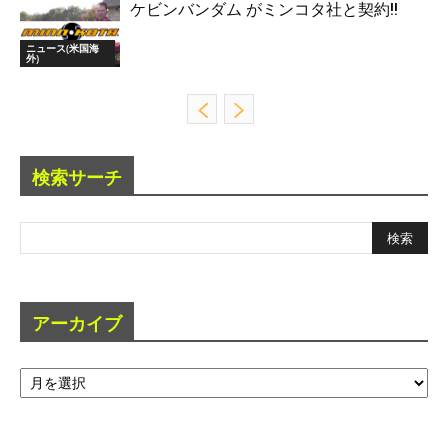
ケビンバンダム がミンコタ社と契約!!
ニュース(米国海
外)
検索サーチ
アーカイブ
ア
ー
カ
イ