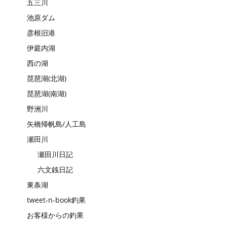
五三川
池原ダム
彦根旧港
伊庭内湖
西の湖
琵琶湖(北湖)
琵琶湖(南湖)
野洲川
矢橋帰帆島/人工島
瀬田川
瀬田川日記
六文銭日記
東条湖
tweet-n-book釣果
お客様からの釣果