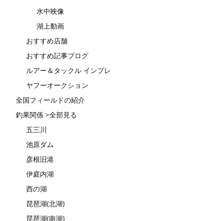
水中映像
湖上動画
おすすめ店舗
おすすめ記事ブログ
ルアー＆タックル インプレ
ヤフーオークション
全国フィールドの紹介
釣果関係 >全部見る
五三川
池原ダム
彦根旧港
伊庭内湖
西の湖
琵琶湖(北湖)
琵琶湖(南湖)