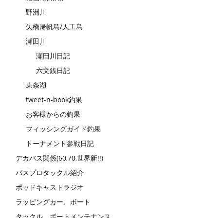
野洲川
矢橋帰帆島/人工島
瀬田川
瀬田川日記
六文銭日記
東条湖
tweet-n-book釣果
お客様からの釣果
フィッシングガイド釣果
トーナメント参戦日記
デカバス関係(60,70,世界新!!)
バスプロタックル紹介
ポッドキャストラジオ
ラッピングカー、ボート
タックル、ボートメンテナンス