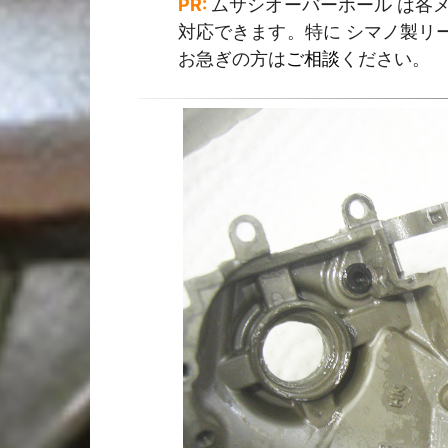
PR:
ムサシオーバーホール は各メ
対応できます。特に シマノ製リ
お急ぎの方は
ご相談
ください。