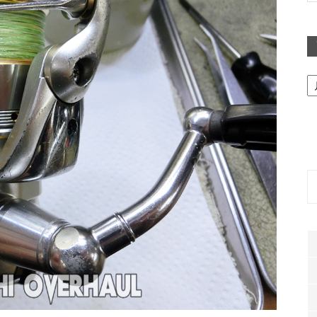
ア
ー
カ
イ
ブ