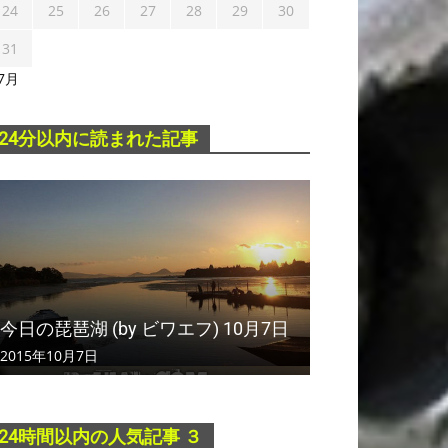
24
25
26
27
28
29
30
31
 7月
24分以内に読まれた記事
今日の琵琶湖 (by ビワエフ) 10月7日
2015年10月7日
24時間以内の人気記事 ３