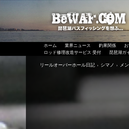
BeWAF
(ビ
ワ
エ
フ）
ホーム
業界ニュース
釣果関係
お
ロッド修理改造サービス 受付
琵琶湖ガ
リールオーバーホール日記
シマノ
メン