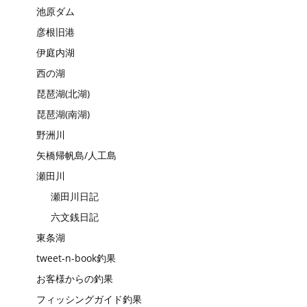
池原ダム
彦根旧港
伊庭内湖
西の湖
琵琶湖(北湖)
琵琶湖(南湖)
野洲川
矢橋帰帆島/人工島
瀬田川
瀬田川日記
六文銭日記
東条湖
tweet-n-book釣果
お客様からの釣果
フィッシングガイド釣果