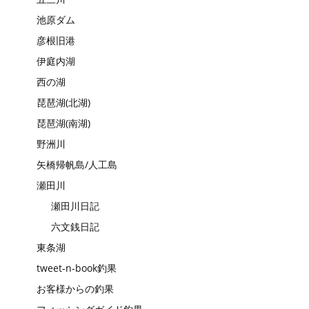
池原ダム
彦根旧港
伊庭内湖
西の湖
琵琶湖(北湖)
琵琶湖(南湖)
野洲川
矢橋帰帆島/人工島
瀬田川
瀬田川日記
六文銭日記
東条湖
tweet-n-book釣果
お客様からの釣果