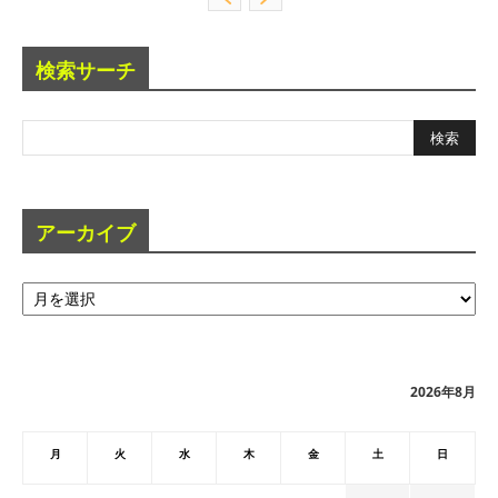
検索サーチ
アーカイブ
ア
ー
カ
イ
ブ
2026年8月
月
火
水
木
金
土
日