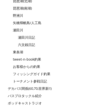
琵琶湖(北湖)
琵琶湖(南湖)
野洲川
矢橋帰帆島/人工島
瀬田川
瀬田川日記
六文銭日記
東条湖
tweet-n-book釣果
お客様からの釣果
フィッシングガイド釣果
トーナメント参戦日記
デカバス関係(60,70,世界新!!)
バスプロタックル紹介
ポッドキャストラジオ