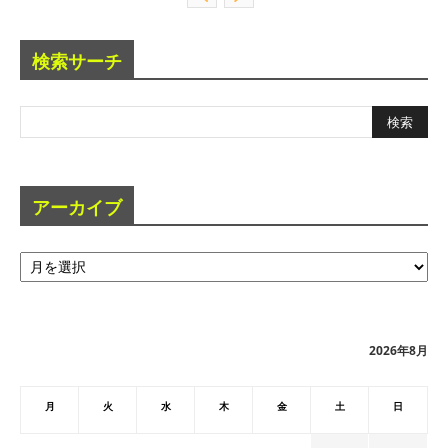
検索サーチ
アーカイブ
ア
ー
カ
イ
ブ
2026年8月
月
火
水
木
金
土
日