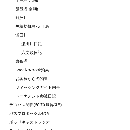
琵琶湖(北湖)
琵琶湖(南湖)
野洲川
矢橋帰帆島/人工島
瀬田川
瀬田川日記
六文銭日記
東条湖
tweet-n-book釣果
お客様からの釣果
フィッシングガイド釣果
トーナメント参戦日記
デカバス関係(60,70,世界新!!)
バスプロタックル紹介
ポッドキャストラジオ