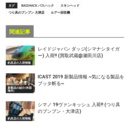
タグ
BASSHACK バスハック
スキンヘッド
つり具のブンブン 大津店
ルアー回収機
関連記事
レイドジャパン ダッジ(シマナシタイガ
ー) 入荷!! (買取武蔵@瀬田川店)
釣具店の入荷情報
ICAST 2019 新製品情報 ~気になる製品を
ブッタ斬る~
新製品の紹介(米国
海外)
シマノ 19ヴァンキッシュ 入荷!! (つり具
のブンブン・大津店)
釣具店の入荷情報