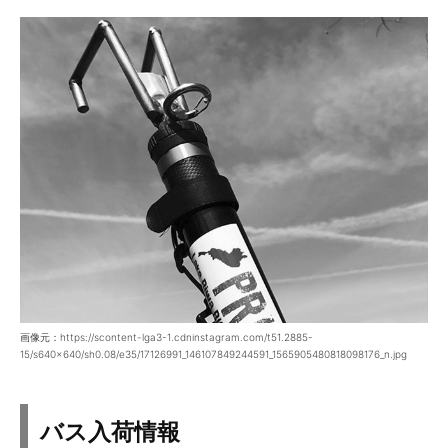
画像元：https://scontent-lga3-1.cdninstagram.com/t51.2885-
15/s640x640/sh0.08/e35/17126991_146107849244591_1565905480818098176_n.jpg
バス入荷情報