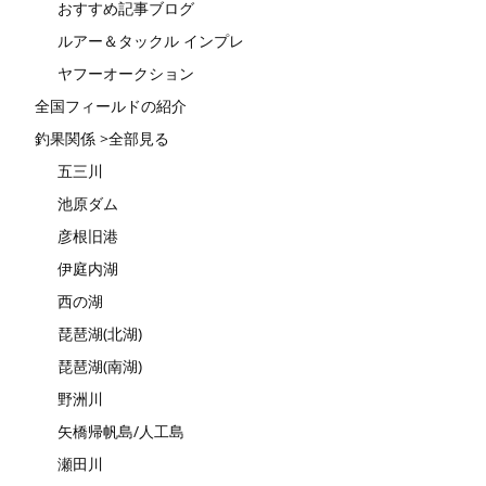
おすすめ記事ブログ
ルアー＆タックル インプレ
ヤフーオークション
全国フィールドの紹介
釣果関係 >全部見る
五三川
池原ダム
彦根旧港
伊庭内湖
西の湖
琵琶湖(北湖)
琵琶湖(南湖)
野洲川
矢橋帰帆島/人工島
瀬田川