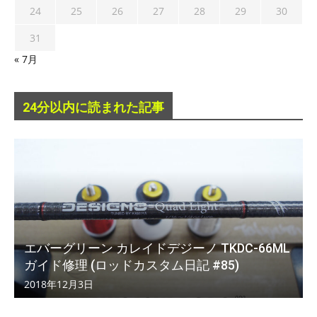
24
25
26
27
28
29
30
31
« 7月
24分以内に読まれた記事
エバーグリーン カレイドデジーノ TKDC-66ML
ガイド修理 (ロッドカスタム日記 #85)
2018年12月3日