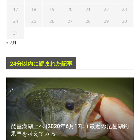
17
18
19
20
21
22
23
24
25
26
27
28
29
30
31
« 7月
24分以内に読まれた記事
琵琶湖湖上へ (2020年6月17日) 最近の琵琶湖釣
果率を考えてみる