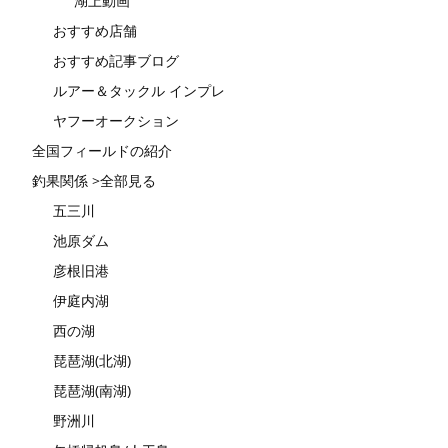
湖上動画
おすすめ店舗
おすすめ記事ブログ
ルアー＆タックル インプレ
ヤフーオークション
全国フィールドの紹介
釣果関係 >全部見る
五三川
池原ダム
彦根旧港
伊庭内湖
西の湖
琵琶湖(北湖)
琵琶湖(南湖)
野洲川