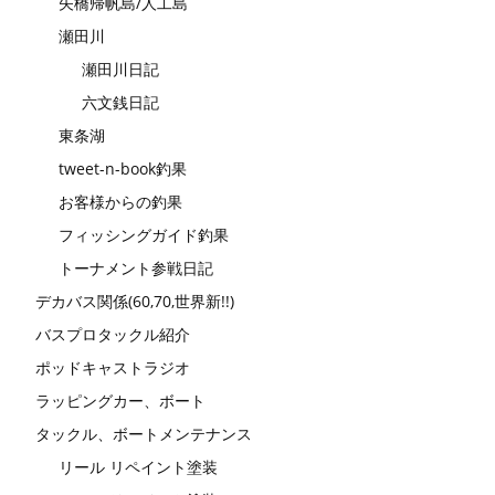
矢橋帰帆島/人工島
瀬田川
瀬田川日記
六文銭日記
東条湖
tweet-n-book釣果
お客様からの釣果
フィッシングガイド釣果
トーナメント参戦日記
デカバス関係(60,70,世界新!!)
バスプロタックル紹介
ポッドキャストラジオ
ラッピングカー、ボート
タックル、ボートメンテナンス
リール リペイント塗装