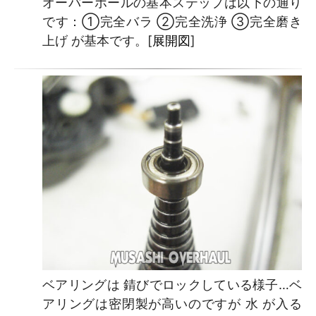
オーバーホールの基本ステップは以下の通り
です：①完全バラ ②完全洗浄 ③完全磨き
上げ が基本です。[
展開図
]
ベアリングは 錆びでロックしている様子…ベ
アリングは密閉製が高いのですが 水 が入る