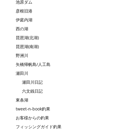
池原ダム
彦根旧港
伊庭内湖
西の湖
琵琶湖(北湖)
琵琶湖(南湖)
野洲川
矢橋帰帆島/人工島
瀬田川
瀬田川日記
六文銭日記
東条湖
tweet-n-book釣果
お客様からの釣果
フィッシングガイド釣果