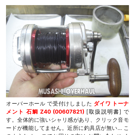
オーバーホール で受付けしました
ダイワ トーナ
メント 石鯛 Z40 (00607821)
[
取扱説明書
] で
す。全体的に強いシャリ感があり、クリック音モ
ードが機能してません。近所に釣具店が無い… こ