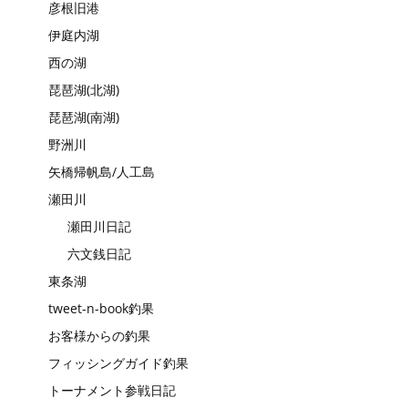
彦根旧港
伊庭内湖
西の湖
琵琶湖(北湖)
琵琶湖(南湖)
野洲川
矢橋帰帆島/人工島
瀬田川
瀬田川日記
六文銭日記
東条湖
tweet-n-book釣果
お客様からの釣果
フィッシングガイド釣果
トーナメント参戦日記