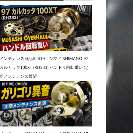
メンテナンス日記#2419：シマノ SHIMANO 97
カルカッタ100XT (RH383) ハンドル回転重い 定
期メンテナンス希望