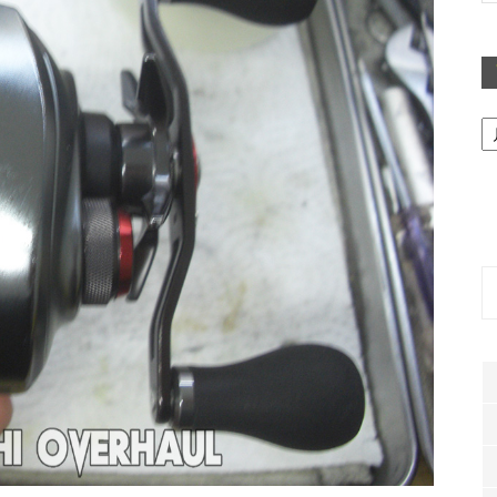
ア
ー
カ
イ
ブ