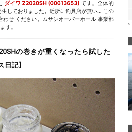
た
ダイワ Z2020SH (00613653)
です。全体的
発生しておりました。近所に釣具店が無い… この
合わせ
ください。ムサシオーバーホール 事業部
«
ります。
20SHの巻きが重くなったら試した
ス日記】