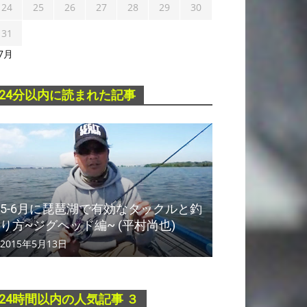
24
25
26
27
28
29
30
31
 7月
24分以内に読まれた記事
5-6月に琵琶湖で有効なタックルと釣
り方~ジグヘッド編~ (平村尚也)
2015年5月13日
24時間以内の人気記事 ３