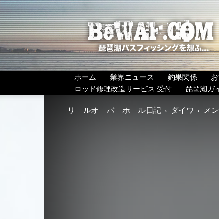
BeWAF
(ビ
ワ
エ
フ）
ホーム
業界ニュース
釣果関係
お
ロッド修理改造サービス 受付
琵琶湖ガ
リールオーバーホール日記
ダイワ
メン