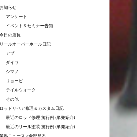
お知らせ
アンケート
イベント＆セミナー告知
今日の店長
リールオーバーホール日記
アブ
ダイワ
シマノ
リョービ
テイルウォーク
その他
ロッドリペア修理＆カスタム日記
最近のロッド修理 施行例 (単発紹介)
最近のリール塗装 施行例 (単発紹介)
業界ニュース >全部見る