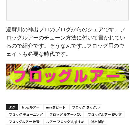
ってくれないんです。どうやったらうまく動かせるのです
か？」と質問を受けました。 人それぞれ、チカラの加減なんか
も違うので的確に回答するのが難しい質問ですが、私自信が実
際に使用しているタックルデータを記載しますので参考にして
みてください。さらに、”ちょっとした工夫”でノーマルと比較
遠賀川の神出プロのブログからのシェアです。フ
してクビ振りはしやすくなるので今回はそれを紹介します。
ロッグルアーのチューン方法に付いて書かれてい
るので紹介です。そうなんです…フロッグ用のウ
ェイトも必要な時代です。
タグ
frog ルアー
imaダビート
フロッグ タックル
フロッグ チューニング
フロッグ ルアー バス
フロッグルアー 使い方
フロッグルアー 改造
ルアー フロッグ おすすめ
神出誠治