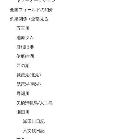
ヤフーオークション
全国フィールドの紹介
釣果関係 >全部見る
五三川
池原ダム
彦根旧港
伊庭内湖
西の湖
琵琶湖(北湖)
琵琶湖(南湖)
野洲川
矢橋帰帆島/人工島
瀬田川
瀬田川日記
六文銭日記