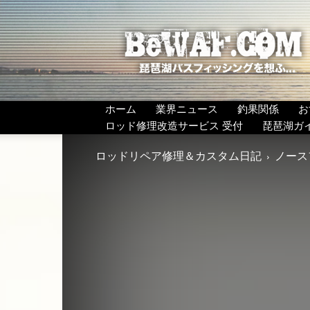
BeWAF
(ビ
ワ
エ
フ）
ホーム
業界ニュース
釣果関係
お
ロッド修理改造サービス 受付
琵琶湖ガ
ロッドリペア修理＆カスタム日記
ノースフ