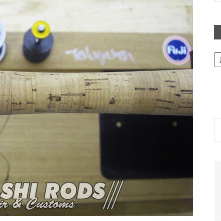
ア
ー
カ
イ
ブ