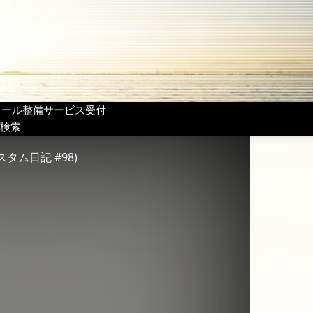
リール整備サービス受付
検索
タム日記 #98)