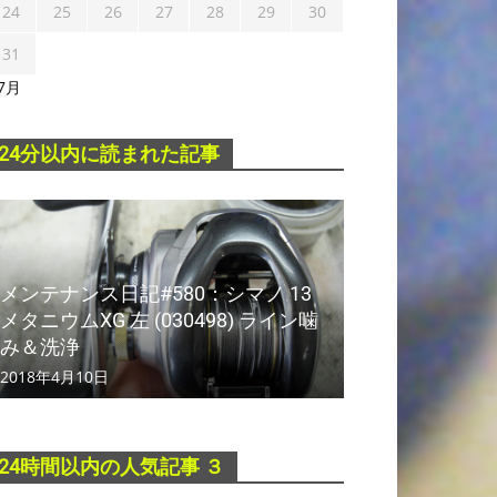
24
25
26
27
28
29
30
31
 7月
24分以内に読まれた記事
メンテナンス日記#580：シマノ 13
メタニウムXG 左 (030498) ライン噛
み＆洗浄
2018年4月10日
24時間以内の人気記事 ３