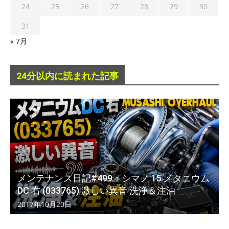
24
25
26
27
28
29
30
31
« 7月
24分以内に読まれた記事
メンテナンス日記#499：シマノ 15 メタニウム
DC 右 (033765) 激しい異音 洗浄＆注油
2017年10月20日