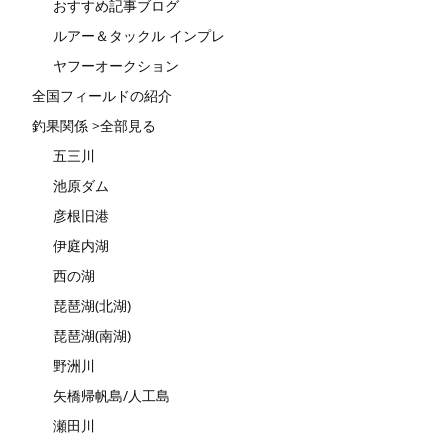
おすすめ記事ブログ
ルアー＆タックル インプレ
ヤフーオークション
全国フィールドの紹介
釣果関係 >全部見る
五三川
池原ダム
彦根旧港
伊庭内湖
西の湖
琵琶湖(北湖)
琵琶湖(南湖)
野洲川
矢橋帰帆島/人工島
瀬田川