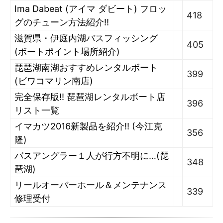
Ima Dabeat (アイマ ダビート) フロッ
418
グのチューン方法紹介!!
滋賀県・伊庭内湖バスフィッシング
405
(ボートポイント場所紹介)
琵琶湖南湖おすすめレンタルボート
399
(ビワコマリン南店)
完全保存版!! 琵琶湖レンタルボート店
396
リスト一覧
イマカツ2016新製品を紹介!! (今江克
356
隆)
バスアングラー１人が行方不明に…(琵
348
琶湖)
リールオーバーホール＆メンテナンス
339
修理受付