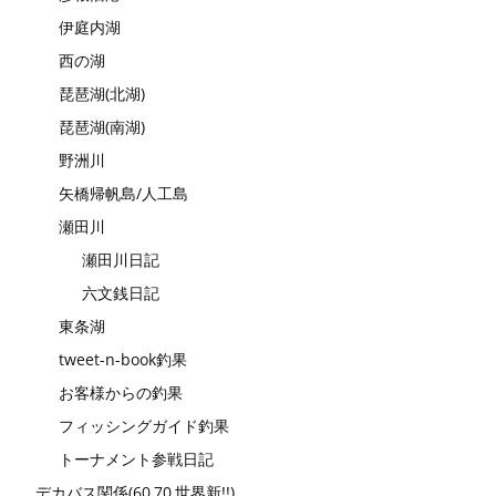
伊庭内湖
西の湖
琵琶湖(北湖)
琵琶湖(南湖)
野洲川
矢橋帰帆島/人工島
瀬田川
瀬田川日記
六文銭日記
東条湖
tweet-n-book釣果
お客様からの釣果
フィッシングガイド釣果
トーナメント参戦日記
デカバス関係(60,70,世界新!!)