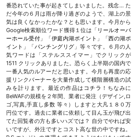
番恐れていた事が起きてしまいました。残念… た
だ今年の６月は雨が降り過ぎのようで、湖上の景
気は良くなかったかな？とも思います。今月から
Google検索順位ワード獲得１位は「
リールオーバ
ーホール受付
」「
伊庭内湖ポイント
」「
西の湖ポ
イント
」「
パンチングリグ
」等々です。６月の人
気ワードは「ステルススイマー」でクリックが
1511 クリックありました。恐らく上半期の国内で
一番人気のルアーだと思います。今月も再度の応
援リンクバーナーを大量作成して横
階層構造の試
みを計ります。最近の作品は
コチラ
！ちなみに
BeWAFの規模を２年間、業者に発注（デザイン,ロ
ゴ,写真,手直し多数 等々）しますと大凡１８０万
円位です。過去に業者に依頼して目ん玉が飛び出
てた回覧者の方も多いハズでは？ 自分でやれば安
いですが、外注ですとコスト高な世の中ですね。