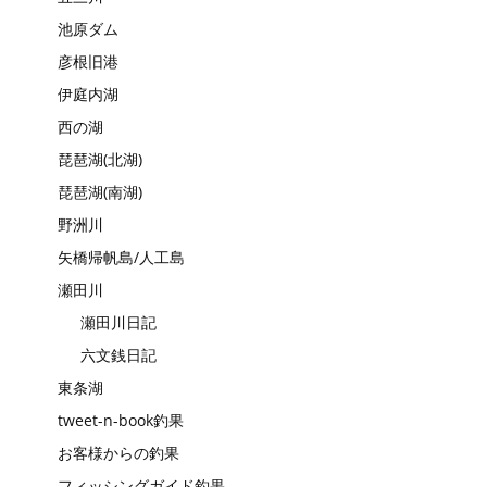
池原ダム
彦根旧港
伊庭内湖
西の湖
琵琶湖(北湖)
琵琶湖(南湖)
野洲川
矢橋帰帆島/人工島
瀬田川
瀬田川日記
六文銭日記
東条湖
tweet-n-book釣果
お客様からの釣果
フィッシングガイド釣果