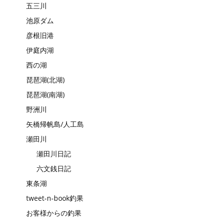
五三川
池原ダム
彦根旧港
伊庭内湖
西の湖
琵琶湖(北湖)
琵琶湖(南湖)
野洲川
矢橋帰帆島/人工島
瀬田川
瀬田川日記
六文銭日記
東条湖
tweet-n-book釣果
お客様からの釣果