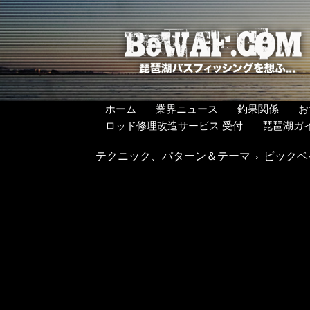
BeWAF
(ビ
ワ
エ
フ）
ホーム
業界ニュース
釣果関係
お
ロッド修理改造サービス 受付
琵琶湖ガ
テクニック、パターン＆テーマ
ビックベ