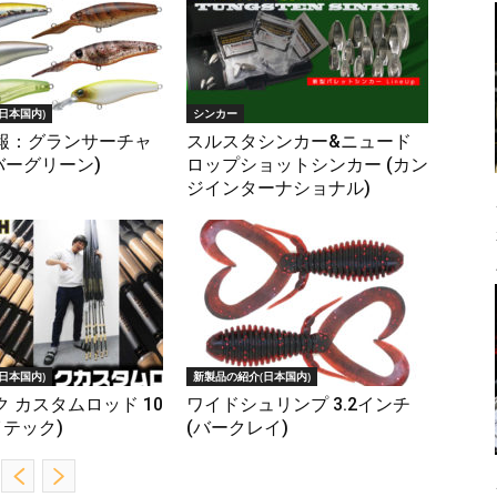
日本国内)
シンカー
報：グランサーチャ
スルスタシンカー&ニュード
エバーグリーン)
ロップショットシンカー (カン
ジインターナショナル)
日本国内)
新製品の紹介(日本国内)
 カスタムロッド 10
ワイドシュリンプ 3.2インチ
イテック)
(バークレイ)