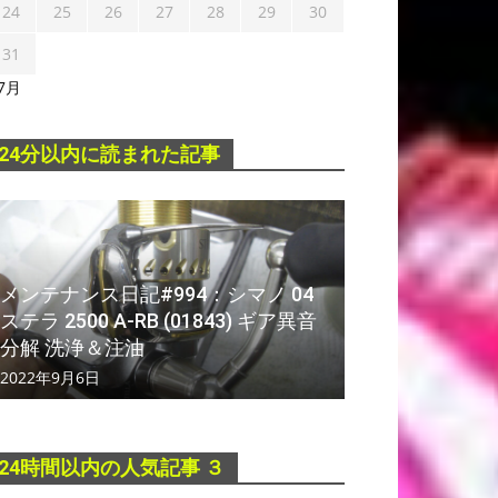
24
25
26
27
28
29
30
31
 7月
24分以内に読まれた記事
メンテナンス日記#994：シマノ 04
ステラ 2500 A-RB (01843) ギア異音
分解 洗浄＆注油
2022年9月6日
24時間以内の人気記事 ３