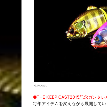
©JACKALL
●THE KEEP CAST2015記念ガンタレ
毎年アイテムを変えながら展開してい