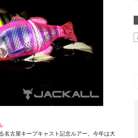
ア
ー
カ
イ
ブ
ル
る名古屋キープキャスト記念ルアー。今年は大