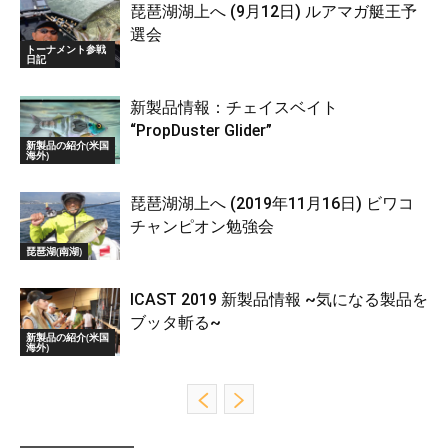
琵琶湖湖上へ (9月12日) ルアマガ艇王予
選会
トーナメント参戦
日記
新製品情報：チェイスベイト
“PropDuster Glider”
新製品の紹介(米国
海外)
琵琶湖湖上へ (2019年11月16日) ビワコ
チャンピオン勉強会
琵琶湖(南湖)
ICAST 2019 新製品情報 ~気になる製品を
ブッタ斬る~
新製品の紹介(米国
海外)