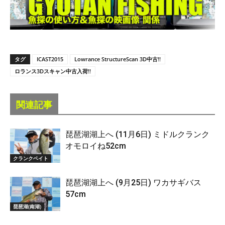
タグ
ICAST2015
Lowrance StructureScan 3D中古!!
ロランス3Dスキャン中古入荷!!
関連記事
琵琶湖湖上へ (11月6日) ミドルクランク
オモロイね52cm
クランクベイト
琵琶湖湖上へ (9月25日) ワカサギバス
57cm
琵琶湖(南湖)