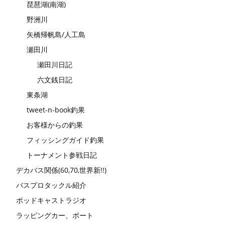
琵琶湖(南湖)
野洲川
矢橋帰帆島/人工島
瀬田川
瀬田川日記
六文銭日記
東条湖
tweet-n-book釣果
お客様からの釣果
フィッシングガイド釣果
トーナメント参戦日記
デカバス関係(60,70,世界新!!)
バスプロタックル紹介
ポッドキャストラジオ
ラッピングカー、ボート