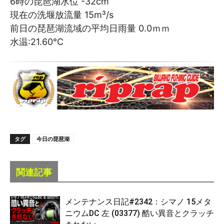
6時の琵琶湖水位 -32cm
現在の洗堰放流量 15m³/s
前日の琵琶湖流域の平均日雨量 0.0ｍｍ
水温:21.60℃
タグ
今日の琵琶湖
関連記事
メンテナンス日記#2342：シマノ 15メタ
ニウムDC 左 (03377) 酷い異音とクラッチ