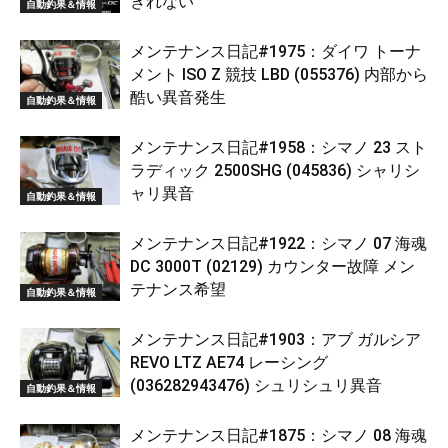
きれない
自動釣果＆情報
メンテナンス日記#1975：ダイワ トーナ
メント ISO Z 競技 LBD (055376) 内部から
酷い異音発生
自動釣果＆情報
メンテナンス日記#1958：シマノ 23 スト
ラディック 2500SHG (045836) シャリシ
ャリ異音
自動釣果＆情報
メンテナンス日記#1922：シマノ 07 海魂
DC 3000T (02129) カウンター故障 メン
テナンス希望
自動釣果＆情報
メンテナンス日記#1903：アブ ガルシア
REVO LTZ AE74 レーシング
(036282943476) シュリシュリ異音
自動釣果＆情報
メンテナンス日記#1875：シマノ 08 海魂