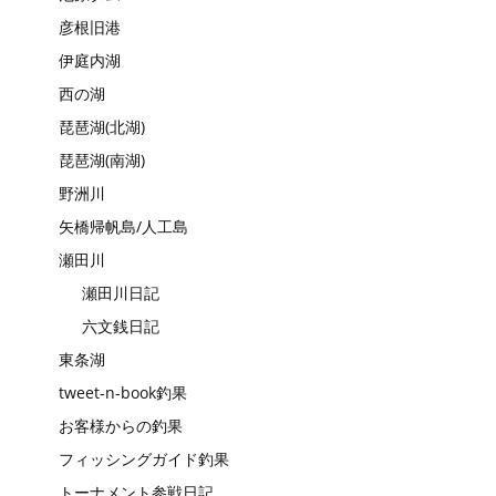
彦根旧港
伊庭内湖
西の湖
琵琶湖(北湖)
琵琶湖(南湖)
野洲川
矢橋帰帆島/人工島
瀬田川
瀬田川日記
六文銭日記
東条湖
tweet-n-book釣果
お客様からの釣果
フィッシングガイド釣果
トーナメント参戦日記