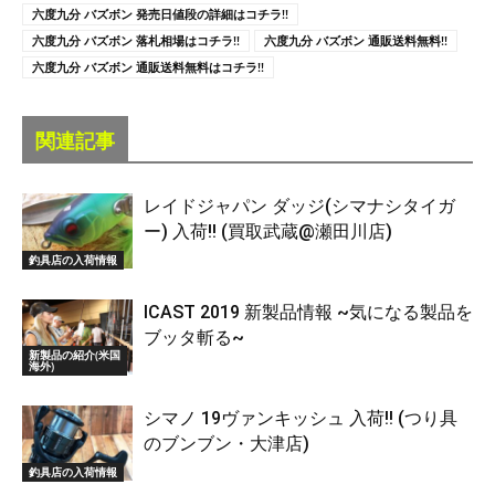
六度九分 バズボン 発売日値段の詳細はコチラ!!
六度九分 バズボン 落札相場はコチラ!!
六度九分 バズボン 通販送料無料!!
六度九分 バズボン 通販送料無料はコチラ!!
関連記事
レイドジャパン ダッジ(シマナシタイガ
ー) 入荷!! (買取武蔵@瀬田川店)
釣具店の入荷情報
ICAST 2019 新製品情報 ~気になる製品を
ブッタ斬る~
新製品の紹介(米国
海外)
シマノ 19ヴァンキッシュ 入荷!! (つり具
のブンブン・大津店)
釣具店の入荷情報