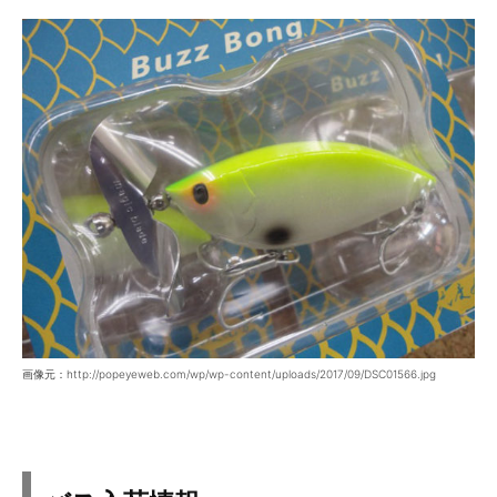
画像元：http://popeyeweb.com/wp/wp-content/uploads/2017/09/DSC01566.jpg