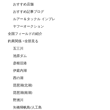
おすすめ店舗
おすすめ記事ブログ
ルアー＆タックル インプレ
ヤフーオークション
全国フィールドの紹介
釣果関係 >全部見る
五三川
池原ダム
彦根旧港
伊庭内湖
西の湖
琵琶湖(北湖)
琵琶湖(南湖)
野洲川
矢橋帰帆島/人工島