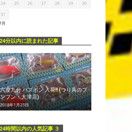
24
25
26
27
28
29
30
31
 7月
24分以内に読まれた記事
六度九分 バズボン 入荷!! (つり具のブ
ンブン・大津店)
2018年1月23日
24時間以内の人気記事 ３