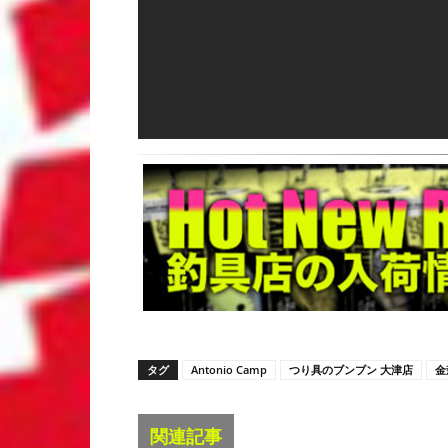
タグ
Antonio Camp
つり具のブンブン 大津店
金
関連記事