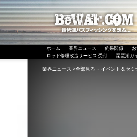
BeWAF
(ビ
ワ
エ
フ）
ホーム
業界ニュース
釣果関係
お
ロッド修理改造サービス 受付
琵琶湖ガ
業界ニュース >全部見る
イベント＆セミ