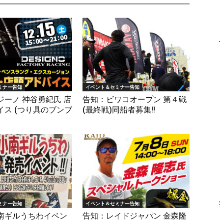
ミナー告知
イベント＆セミナー告知
ジーノ 神谷勇紀氏 店
告知：ビワコオープン 第４戦
イス (つり具のブンブ
(最終戦)同船者募集!!
ミナー告知
イベント＆セミナー告知
南ギルうちわイベン
告知：レイドジャパン 金森隆