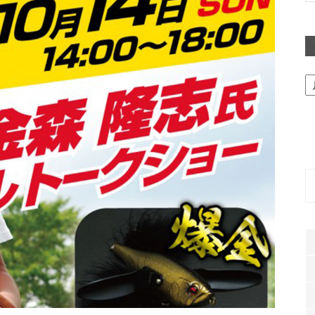
ア
ー
カ
イ
ブ