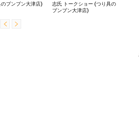
具のブンブン大津店)
志氏 トークショー (つり具の
ブンブン大津店)