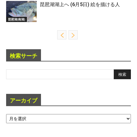
琵琶湖湖上へ (6月5日) 絵を描ける人
琵琶湖(南湖)
検索サーチ
アーカイブ
ア
ー
カ
イ