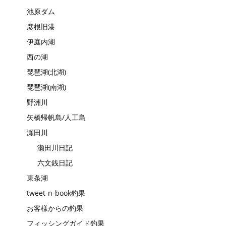
池原ダム
彦根旧港
伊庭内湖
西の湖
琵琶湖(北湖)
琵琶湖(南湖)
野洲川
矢橋帰帆島/人工島
瀬田川
瀬田川日記
六文銭日記
東条湖
tweet-n-book釣果
お客様からの釣果
フィッシングガイド釣果