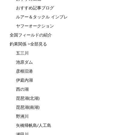
おすすめ記事ブログ
ルアー＆タックル インプレ
ヤフーオークション
全国フィールドの紹介
釣果関係 >全部見る
五三川
池原ダム
彦根旧港
伊庭内湖
西の湖
琵琶湖(北湖)
琵琶湖(南湖)
野洲川
矢橋帰帆島/人工島
瀬田川