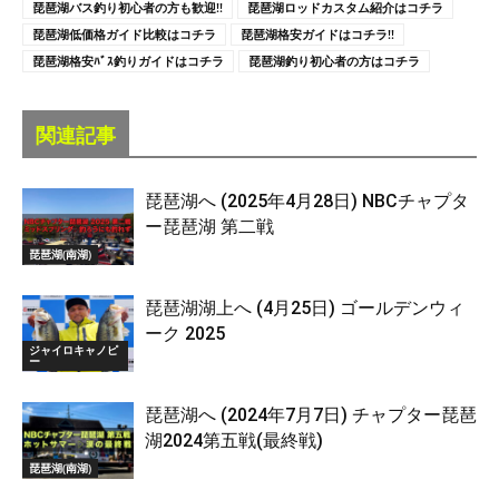
琵琶湖バス釣り初心者の方も歓迎!!
琵琶湖ロッドカスタム紹介はコチラ
琵琶湖低価格ガイド比較はコチラ
琵琶湖格安ガイドはコチラ!!
琵琶湖格安ﾊﾞｽ釣りガイドはコチラ
琵琶湖釣り初心者の方はコチラ
関連記事
琵琶湖へ (2025年4月28日) NBCチャプタ
ー琵琶湖 第二戦
琵琶湖(南湖)
琵琶湖湖上へ (4月25日) ゴールデンウィ
ーク 2025
ジャイロキャノピ
ー
琵琶湖へ (2024年7月7日) チャプター琵琶
湖2024第五戦(最終戦)
琵琶湖(南湖)