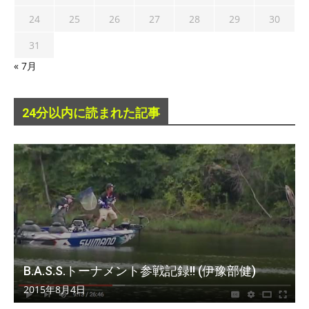
24
25
26
27
28
29
30
31
« 7月
24分以内に読まれた記事
B.A.S.S.トーナメント参戦記録!! (伊豫部健)
2015年8月4日