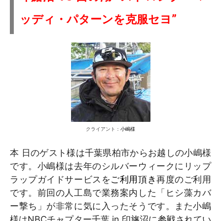
ッディ・パターンを克服セヨ”
クライアント：
小嶋様
本 日のゲスト様は千葉県柏市からお越しの小嶋様
です。小嶋様は去年のシルバーウィークにリップ
ラップガイドサービスを
ご利用頂き
再度のご利用
です。前回の人工島で業務案内した「ヒシ藻カバ
ー撃ち」が非常に気に入ったそうです。また小嶋
様はNBCチャプター千葉 in 印旛沼に
参戦
されてい