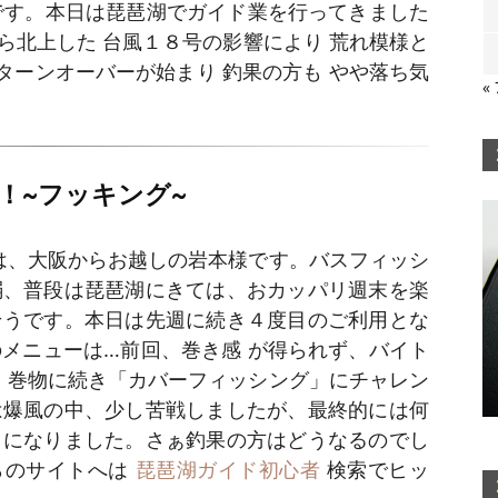
です。本日は琵琶湖でガイド業を行ってきました
ら北上した 台風１８号の影響により 荒れ模様と
 ターンオーバーが始まり 釣果の方も やや落ち気
«
！~フッキング~
は、大阪からお越しの岩本様です。バスフィッシ
弱、普段は琵琶湖にきては、おカッパリ週末を楽
そうです。本日は先週に続き４度目のご利用とな
メニューは…前回、巻き感 が得られず、バイト
 巻物に続き「カバーフィッシング」にチャレン
は爆風の中、少し苦戦しましたが、最終的には何
うになりました。さぁ釣果の方はどうなるのでし
らのサイトへは
琵琶湖ガイド初心者
検索でヒッ