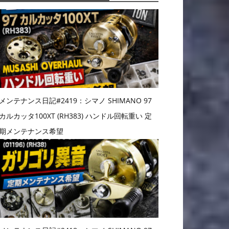
メンテナンス日記#2419：シマノ SHIMANO 97
カルカッタ100XT (RH383) ハンドル回転重い 定
期メンテナンス希望