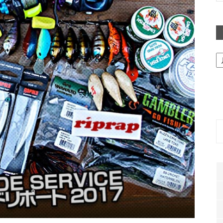
ア
ー
カ
イ
ブ