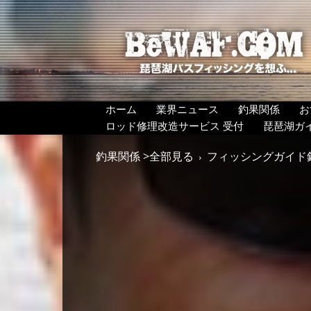
BeWAF
(ビ
ワ
エ
フ）
ホーム
業界ニュース
釣果関係
お
ロッド修理改造サービス 受付
琵琶湖ガ
釣果関係 >全部見る
フィッシングガイド