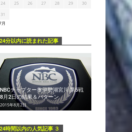
24
25
26
27
28
29
30
31
 7月
24分以内に読まれた記事
NBCチャプター奥伊勢湖宮川 第5戦
8月2日の結果＆パターン
2015年8月2日
24時間以内の人気記事 ３