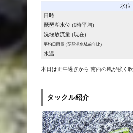
水位
日時
琵琶湖水位 (6時平均)
洗堰放流量 (現在)
平均日雨量 (琵琶湖水域前年比)
水温
本日は正午過ぎから 南西の風が強く
タックル紹介