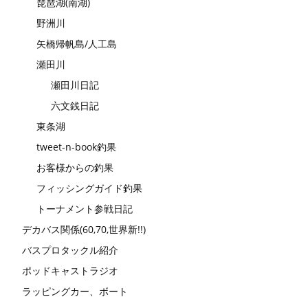
琵琶湖(南湖)
野洲川
矢橋帰帆島/人工島
瀬田川
瀬田川日記
六文銭日記
東条湖
tweet-n-book釣果
お客様からの釣果
フィッシングガイド釣果
トーナメント参戦日記
デカバス関係(60,70,世界新!!)
バスプロタックル紹介
ポッドキャストラジオ
ラッピングカー、ボート