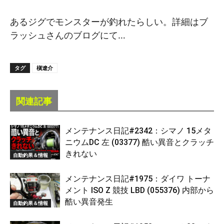
あるジグでモンスターが釣れたらしい。詳細はブ
ラッシュさんのブログにて…
タグ
槇遼介
関連記事
メンテナンス日記#2342：シマノ 15メタ
ニウムDC 左 (03377) 酷い異音とクラッチ
きれない
自動釣果＆情報
メンテナンス日記#1975：ダイワ トーナ
メント ISO Z 競技 LBD (055376) 内部から
酷い異音発生
自動釣果＆情報