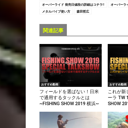
オーバーライド 発売日値段の詳細はコチラ!!
オーバーライ
メタルバイブ使い方
森田哲広
関連記事
おすすめ動画
おすすめ動画
フィールドを選ばない！日米
これが新
で通用するタックルとは
ーラ TW 1
~FISHING SHOW 2019 横浜~
SHOW 2