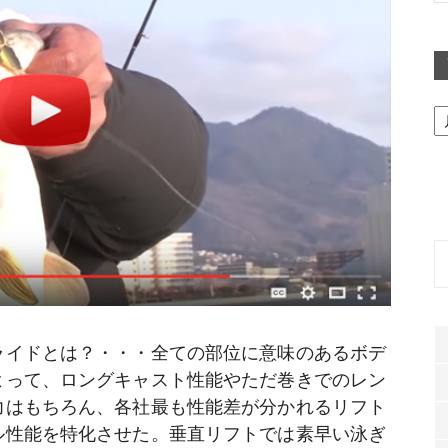
ア
ー
カ
イ
ブ
ライドとは？・・・全ての部位に意味のあるボデ
よって、ロングキャスト性能やただ巻きでのレン
力はもちろん、各社最も性能差が分かれるリフト
ル性能を特化させた。垂直リフトでは素早い泳ぎ