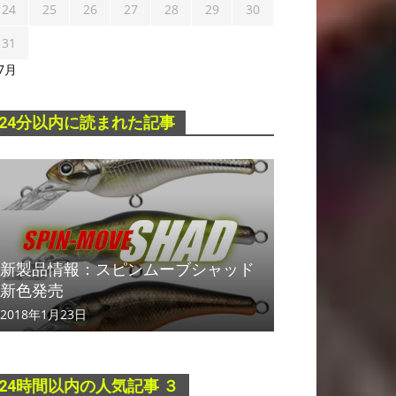
24
25
26
27
28
29
30
31
 7月
24分以内に読まれた記事
新製品情報：スピンムーブシャッド
新色発売
2018年1月23日
24時間以内の人気記事 ３