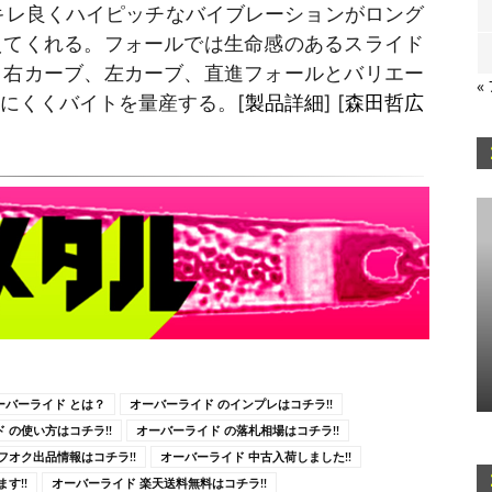
キレ良くハイピッチなバイブレーションがロング
えてくれる。フォールでは生命感のあるスライド
、右カーブ、左カーブ、直進フォールとバリエー
«
にくくバイトを量産する。[
製品詳細
] [
森田哲広
ーバーライド とは？
オーバーライド のインプレはコチラ!!
 の使い方はコチラ!!
オーバーライド の落札相場はコチラ!!
フオク出品情報はコチラ!!
オーバーライド 中古入荷しました!!
す!!
オーバーライド 楽天送料無料はコチラ!!