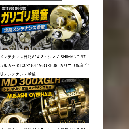
メンテナンス日記#2418：シマノ SHIMANO 97
カルカッタ100xt (01196) (RH38) ガリゴリ異音 定
期メンテナンス希望