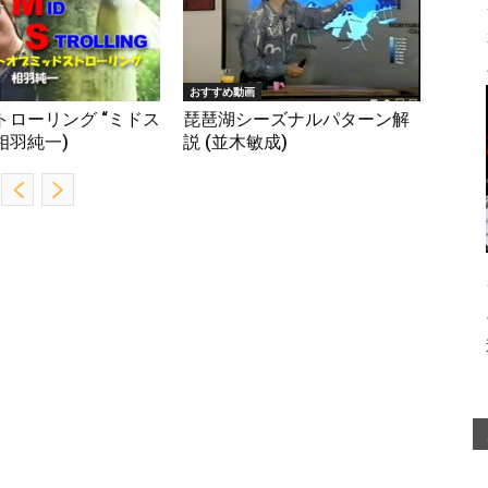
おすすめ動画
トローリング “ミドス
琵琶湖シーズナルパターン解
(相羽純一)
説 (並木敏成)