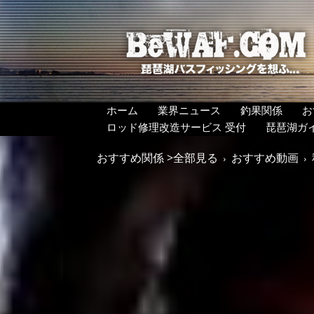
BeWAF
(ビ
ワ
エ
フ）
ホーム
業界ニュース
釣果関係
お
ロッド修理改造サービス 受付
琵琶湖ガ
おすすめ関係 >全部見る
おすすめ動画