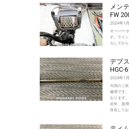
メンテ
FW 2
2024年1
オーバーホー
す。ライン
ルしてから 
デプ
HGC-
2024年1
今回のご依頼は
修理です。
おります
近年、急増
存在しており
ティム