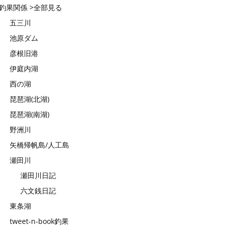
釣果関係 >全部見る
五三川
池原ダム
彦根旧港
伊庭内湖
西の湖
琵琶湖(北湖)
琵琶湖(南湖)
野洲川
矢橋帰帆島/人工島
瀬田川
瀬田川日記
六文銭日記
東条湖
tweet-n-book釣果