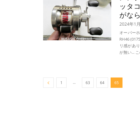
ッタコン
がな
2024年1
オーバーホ
RH46 (
リ感があり
が無い...
...
1
63
64
65