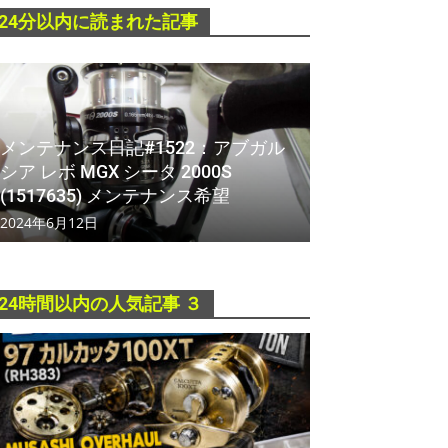
24分以内に読まれた記事
メンテナンス日記#1522：アブガル
シア レボ MGX シータ 2000S
(1517635) メンテナンス希望
2024年6月12日
24時間以内の人気記事 ３