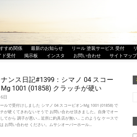
すすめ関係
最新のお知らせ
リール 塗装サービス 受付
イド受付
掲示板
インスタ
お問い合わせ
サイトマップ
ナンス日記#1399：シマノ 04 スコー
Mg 1001 (01858) クラッチが硬い
月6日
ルで受付けしました シマノ 04 スコーピオンMg 1001 (01858) で
チが硬くてきれないそうで お問い合わせ頂きました。自身でオー
てから 調子が悪い... 近所に釣具店が無い... このような ケースで
は お問い合わせ ください。ムサシオーバーホール...
ア