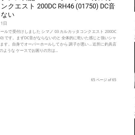
クエスト 200DC RH46 (01750) DC音
らない
月1日
ールで受付けしました シマノ 03 カルカッタコンクエスト 200DC
01750) です。まずDC音がならないのと 全体的に乾いた感じと強いシャ
ます。自身でオーバーホールしてから 調子が悪い... 近所に釣具店
 このような ケースでお困りの方は...
65 ページ of 65