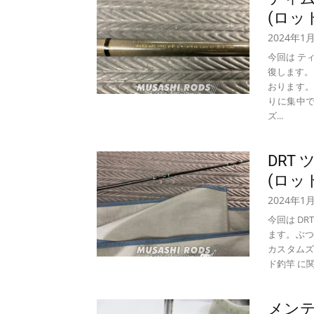
(ロット
2024年1
今回は ティ
復します。
おります。
りに集中
ズ...
DRT
(ロット
2024年1
今回は DR
ます。ぶつ
カスタムズ
ド釣竿 に関
メンテ