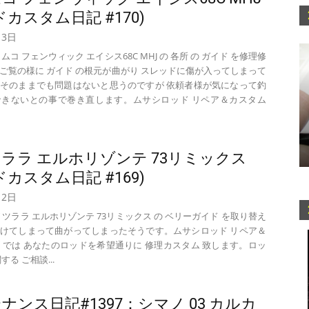
゙カスタム日記 #170)
月3日
ムコ フェンウィック エイシス68C MHJ の 各所 の ガイド を修理修
ご覧の様に ガイド の根元が曲がり スレッドに傷が入ってしまって
そのままでも問題はないと思うのですが 依頼者様が気になって釣
できないとの事で巻き直します。ムサシロッド リペア＆カスタム
 ツララ エルホリゾンテ 73リミックス
゙カスタム日記 #169)
月2日
T ツララ エルホリゾンテ 73リミックス の ベリーガイド を取り替え
けてしまって曲がってしまったそうです。ムサシロッド リペア＆
 では あなたのロッドを希望通りに 修理カスタム 致します。ロッ
する ご相談...
ナンス日記#1397：シマノ 03 カルカ