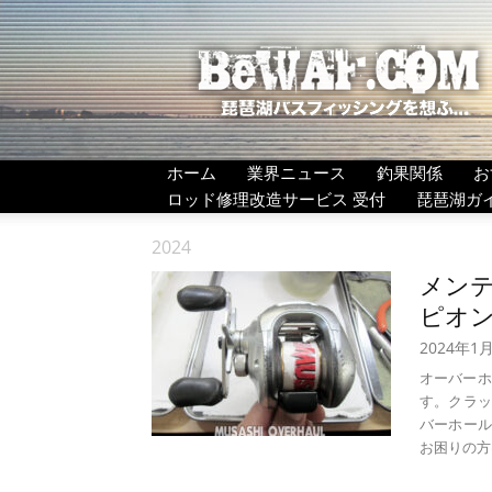
BeWAF
(ビ
ワ
エ
フ）
ホーム
業界ニュース
釣果関係
お
ロッド修理改造サービス 受付
琵琶湖ガ
2024
メンテ
ピオン
2024年1
オーバーホー
す。クラッ
バーホールし
お困りの方