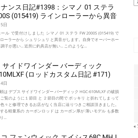
ー
ナンス日記#1398：シマノ 01 ステラ
カ
000S (015419) ラインローラーから異音
イ
ブ
月5日
ル で受付けしました シマノ 01 ステラ FW 2000S (015419) で
ローラーから シュリシュリ と異音がします。自身でオーバーホー
調子が悪い... 近所に釣具店が無い... このような...
ス サイドワインダー バーディック
610MLXF (ロッドカスタム日記 #171)
月4日
 デプス サイドワインダー バーディック HGC-610MLXF の破損
ご覧のように１節目 と ２節目の間で ポッキリ と折れてしまって
。色々と修理できるお店がなく当店に辿りつきご相談頂きました。
する軽量系の カーボンロッド は カーボン厚が 薄いモデル も多数
...
«
コ フェンウィック エイシス68C MHJ