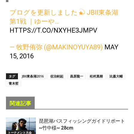
ブログを更新しました
JBⅡ東条湖
第1戦 ｜ゆーや…
HTTPS://T.CO/NXYHE3JMPV
— 牧野侑弥 (@MAKINOYUYA89)
MAY
15, 2016
タグ
JBII東条湖2016
佐治剣起
昌原龍一
松村真樹
比嘉大輔
青木哲
関連記事
琵琶湖バスフィッシングガイドリポート
~竹中様~ 28cm
トーナメント大会