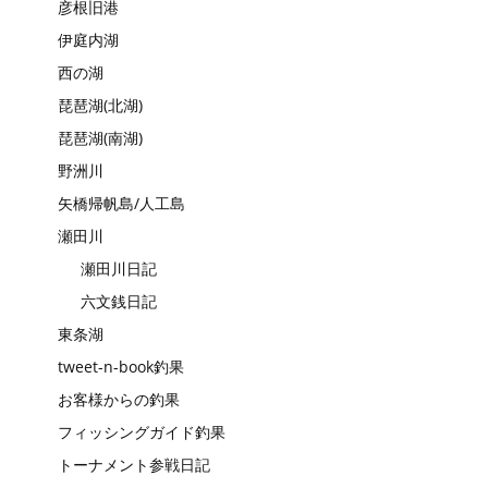
彦根旧港
伊庭内湖
西の湖
琵琶湖(北湖)
琵琶湖(南湖)
野洲川
矢橋帰帆島/人工島
瀬田川
瀬田川日記
六文銭日記
東条湖
tweet-n-book釣果
お客様からの釣果
フィッシングガイド釣果
トーナメント参戦日記