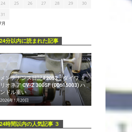
24
25
26
27
28
29
30
31
 7月
24分以内に読まれた記事
メンテナンス日記#2052：ダイワ ミ
リオネア CV-Z 300SF (00615003) ハ
ンドル重い
2026年1月20日
24時間以内の人気記事 ３