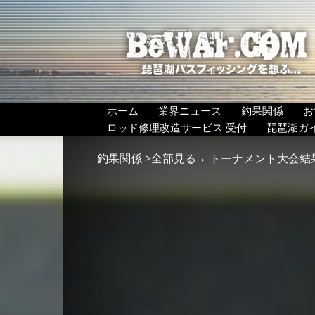
BeWAF
(ビ
ワ
エ
フ）
ホーム
業界ニュース
釣果関係
お
ロッド修理改造サービス 受付
琵琶湖ガ
釣果関係 >全部見る
トーナメント大会結