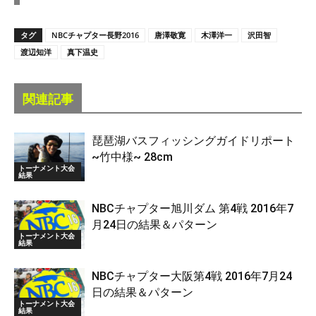
タグ
NBCチャプター長野2016
唐澤敬寛
木澤洋一
沢田智
渡辺知洋
真下温史
関連記事
琵琶湖バスフィッシングガイドリポート
~竹中様~ 28cm
トーナメント大会
結果
NBCチャプター旭川ダム 第4戦 2016年7
月24日の結果＆パターン
トーナメント大会
結果
NBCチャプター大阪第4戦 2016年7月24
日の結果＆パターン
トーナメント大会
結果