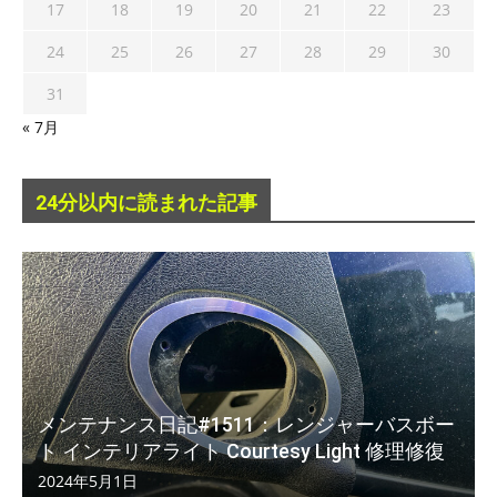
17
18
19
20
21
22
23
24
25
26
27
28
29
30
31
« 7月
24分以内に読まれた記事
メンテナンス日記#1511：レンジャーバスボー
ト インテリアライト Courtesy Light 修理修復
2024年5月1日