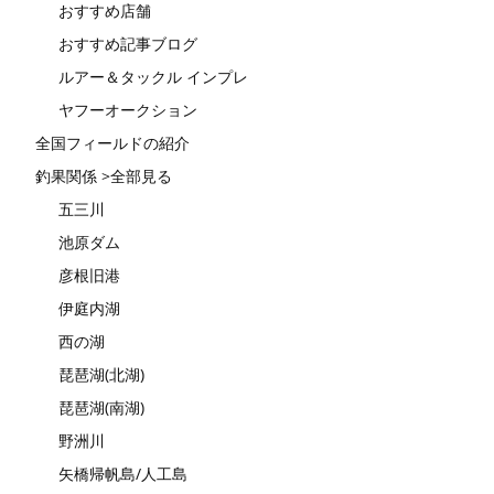
おすすめ店舗
おすすめ記事ブログ
ルアー＆タックル インプレ
ヤフーオークション
全国フィールドの紹介
釣果関係 >全部見る
五三川
池原ダム
彦根旧港
伊庭内湖
西の湖
琵琶湖(北湖)
琵琶湖(南湖)
野洲川
矢橋帰帆島/人工島