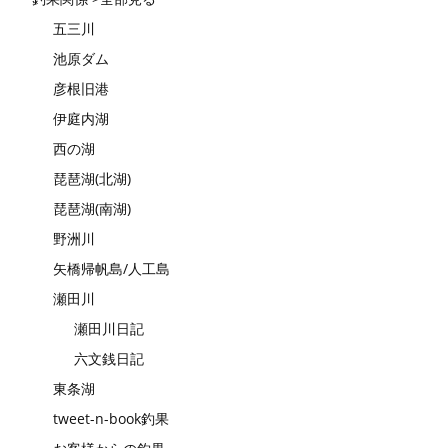
五三川
池原ダム
彦根旧港
伊庭内湖
西の湖
琵琶湖(北湖)
琵琶湖(南湖)
野洲川
矢橋帰帆島/人工島
瀬田川
瀬田川日記
六文銭日記
東条湖
tweet-n-book釣果