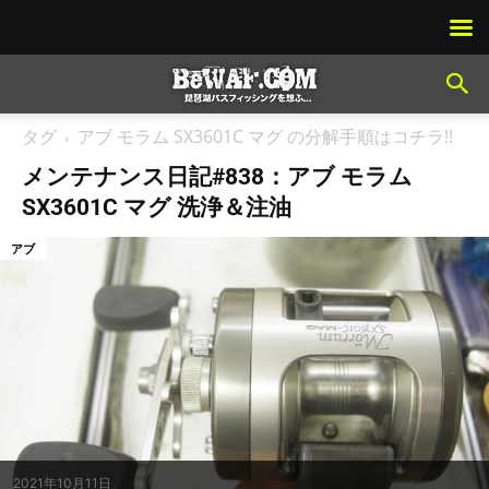
タグ
アブ モラム SX3601C マグ の分解手順はコチラ!!
メンテナンス日記#838：アブ モラム
SX3601C マグ 洗浄＆注油
アブ
2021年10月11日