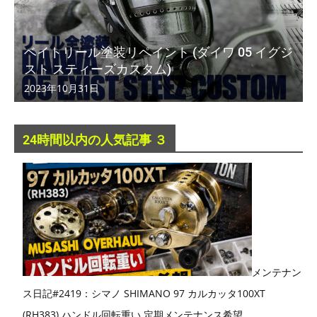
ベイトリール塗装リペイント (ダイワ 05 イグジ
スト スティーズカスタム)
2023年10月31日
24時間以内の人気記事 ３
メンテナン
ス日記#2419：シマノ SHIMANO 97 カルカッタ100XT
(RH383) ハンドル回転重い 定期メンテナンス希望