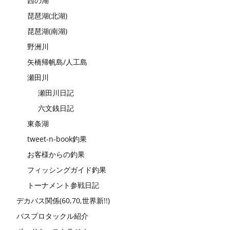
西の湖
琵琶湖(北湖)
琵琶湖(南湖)
野洲川
矢橋帰帆島/人工島
瀬田川
瀬田川日記
六文銭日記
東条湖
tweet-n-book釣果
お客様からの釣果
フィッシングガイド釣果
トーナメント参戦日記
デカバス関係(60,70,世界新!!)
バスプロタックル紹介