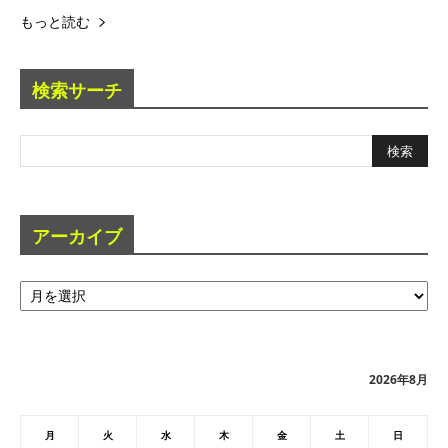
もっと読む
検索サーチ
アーカイブ
ア
ー
カ
イ
ブ
2026年8月
月
火
水
木
金
土
日