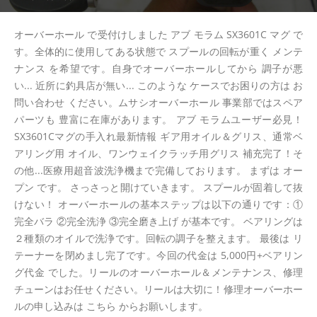
オーバーホール で受付けしました アブ モラム SX3601C マグ で
す。全体的に使用してある状態で スプールの回転が重く メンテ
ナンス を希望です。自身でオーバーホールしてから 調子が悪
い... 近所に釣具店が無い... このような ケースでお困りの方は お
問い合わせ ください。ムサシオーバーホール 事業部ではスペア
パーツも 豊富に在庫があります。 アブ モラムユーザー必見！
SX3601Cマグの手入れ最新情報 ギア用オイル＆グリス、通常ベ
アリング用 オイル、ワンウェイクラッチ用グリス 補充完了！そ
の他...医療用超音波洗浄機まで完備しております。 まずは オー
プン です。 さっさっと開けていきます。 スプールが固着して抜
けない！ オーバーホールの基本ステップは以下の通りです：①
完全バラ ②完全洗浄 ③完全磨き上げ が基本です。 ベアリングは
２種類のオイルで洗浄です。回転の調子を整えます。 最後は リ
テーナーを閉めまし完了です。今回の代金は 5,000円+ベアリン
グ代金 でした。リールのオーバーホール＆メンテナンス、修理
チューンはお任せください。リールは大切に！修理オーバーホー
ルの申し込みは こちら からお願いします。