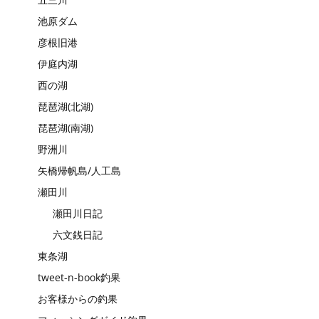
池原ダム
彦根旧港
伊庭内湖
西の湖
琵琶湖(北湖)
琵琶湖(南湖)
野洲川
矢橋帰帆島/人工島
瀬田川
瀬田川日記
六文銭日記
東条湖
tweet-n-book釣果
お客様からの釣果