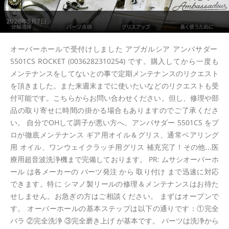
2026年5月7日
オーバーホールで受付けしました アブガルシア アンバサダー
5501CS ROCKET (0036282310254) です。購入してから一度も
メンテナンスをしてないとの事で定期メンテナンスのリクエスト
を頂きました。また来週末までに使いたいなどのリクエストも受
付可能です。こちらからお問い合わせください。但し、修理や部
品の取り寄せに時間の掛かる場合もありますのでご了承くださ
い。 自分でOHして調子が悪い方へ。アンバサダー 5501CS をプ
ロが徹底メンテナンス ギア用オイル＆グリス、通常ベアリング
用 オイル、ワンウェイクラッチ用グリス 補充完了！その他...医
療用超音波洗浄機まで完備しております。 PR: ムサシオーバーホ
ール は各メーカーの パーツ発注 から 取り付け まで迅速に対応
できます。特に シマノ製リールの修理＆メンテナンスはお待た
せしません。お急ぎの方はご相談ください。 まずはオープンで
す。 オーバーホールの基本ステップは以下の通りです：①完全
バラ ②完全洗浄 ③完全磨き上げ が基本です。 パーツは洗浄から