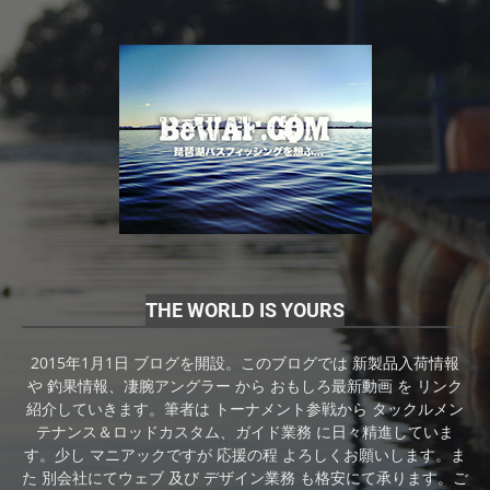
THE WORLD IS YOURS
2015年1月1日 ブログを開設。このブログでは 新製品入荷情報
や 釣果情報、凄腕アングラー から おもしろ最新動画 を リンク
紹介していきます。筆者は トーナメント参戦から タックルメン
テナンス＆ロッドカスタム、ガイド業務 に日々精進していま
す。少し マニアックですが 応援の程 よろしくお願いします。ま
た 別会社にてウェブ 及び デザイン業務 も格安にて承ります。ご