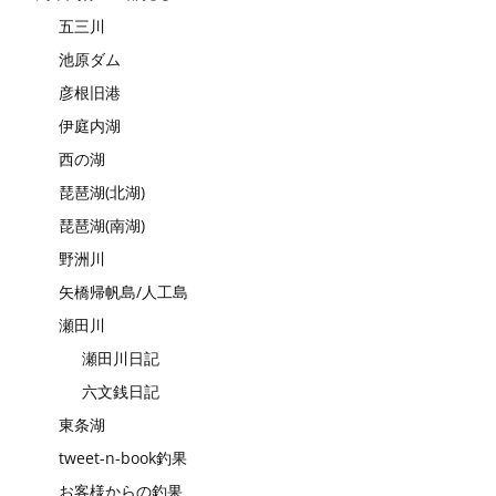
五三川
池原ダム
彦根旧港
伊庭内湖
西の湖
琵琶湖(北湖)
琵琶湖(南湖)
野洲川
矢橋帰帆島/人工島
瀬田川
瀬田川日記
六文銭日記
東条湖
tweet-n-book釣果
お客様からの釣果