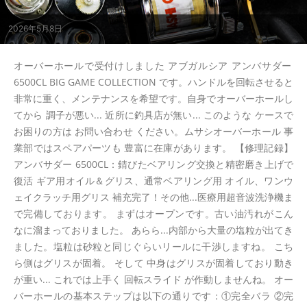
2026年5月8日
オーバーホールで受付けしました アブガルシア アンバサダー
6500CL BIG GAME COLLECTION です。ハンドルを回転させると
非常に重く、メンテナンスを希望です。自身でオーバーホールし
てから 調子が悪い... 近所に釣具店が無い... このような ケースで
お困りの方は お問い合わせ ください。ムサシオーバーホール 事
業部ではスペアパーツも 豊富に在庫があります。 【修理記録】
アンバサダー 6500CL：錆びたベアリング交換と精密磨き上げで
復活 ギア用オイル＆グリス、通常ベアリング用 オイル、ワンウ
ェイクラッチ用グリス 補充完了！その他...医療用超音波洗浄機ま
で完備しております。 まずはオープンです。古い油汚れがこん
なに溜まっておりました。 あらら...内部から大量の塩粒が出てき
ました。塩粒は砂粒と同じぐらいリールに干渉しますね。 こち
ら側はグリスが固着。 そして 中身はグリスが固着しており動き
が重い... これでは上手く 回転スライド が作動しませんね。 オー
バーホールの基本ステップは以下の通りです：①完全バラ ②完