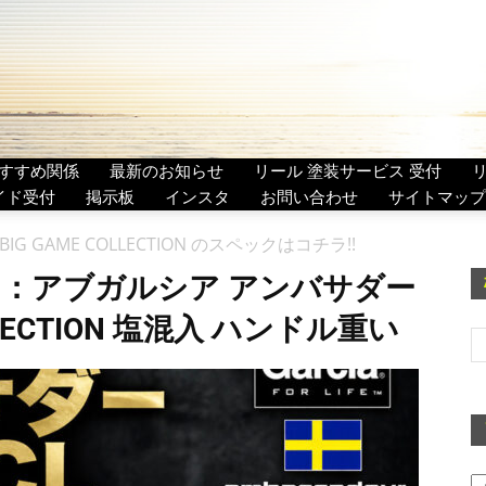
すすめ関係
最新のお知らせ
リール 塗装サービス 受付
イド受付
掲示板
インスタ
お問い合わせ
サイトマップ
 BIG GAME COLLECTION のスペックはコチラ!!
：アブガルシア アンバサダー
OLLECTION 塩混入 ハンドル重い
ア