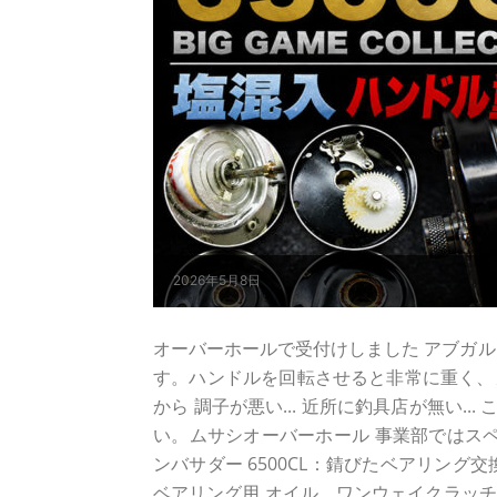
2026年5月8日
オーバーホールで受付けしました アブガルシア アン
す。ハンドルを回転させると非常に重く、
から 調子が悪い... 近所に釣具店が無い..
い。ムサシオーバーホール 事業部ではスペ
ンバサダー 6500CL：錆びたベアリン
ベアリング用 オイル、ワンウェイクラッチ