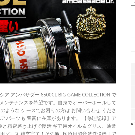
ー
カ
イ
ブ
バサダー 6500CL BIG GAME COLLECTION で
メンテナンスを希望です。自身でオーバーホールして
. このような ケースでお困りの方は お問い合わせ くださ
アパーツも 豊富に在庫があります。 【修理記録】ア
«
グ交換と精密磨き上げで復活 ギア用オイル＆グリス、通常
用グリス 補充完了！その他...医療用超音波洗浄機まで