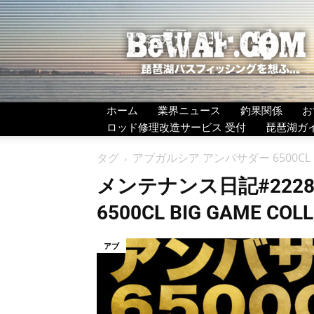
BeWAF
(ビ
ワ
エ
フ）
ホーム
業界ニュース
釣果関係
お
ロッド修理改造サービス 受付
琵琶湖ガ
タグ
アブガルシア アンバサダー 6500CL
メンテナンス日記#2228
6500CL BIG GAME C
アブ