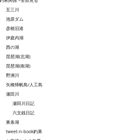
釣果関係 >全部見る
五三川
池原ダム
彦根旧港
伊庭内湖
西の湖
琵琶湖(北湖)
琵琶湖(南湖)
野洲川
矢橋帰帆島/人工島
瀬田川
瀬田川日記
六文銭日記
東条湖
tweet-n-book釣果