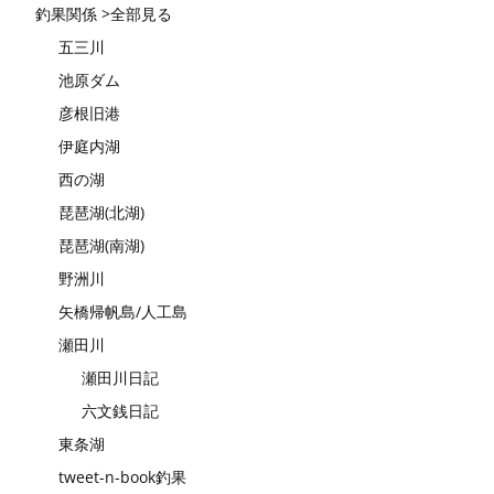
釣果関係 >全部見る
五三川
池原ダム
彦根旧港
伊庭内湖
西の湖
琵琶湖(北湖)
琵琶湖(南湖)
野洲川
矢橋帰帆島/人工島
瀬田川
瀬田川日記
六文銭日記
東条湖
tweet-n-book釣果