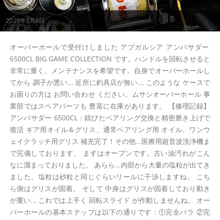
2026年5月8日
オーバーホールで受付けしました アブガルシア アンバサダー
6500CL BIG GAME COLLECTION です。ハンドルを回転させると
非常に重く、メンテナンスを希望です。自身でオーバーホールし
てから 調子が悪い... 近所に釣具店が無い... このような ケースで
お困りの方は お問い合わせ ください。ムサシオーバーホール 事
業部ではスペアパーツも 豊富に在庫があります。 【修理記録】
アンバサダー 6500CL：錆びたベアリング交換と精密磨き上げで
復活 ギア用オイル＆グリス、通常ベアリング用 オイル、ワンウ
ェイクラッチ用グリス 補充完了！その他...医療用超音波洗浄機ま
で完備しております。 まずはオープンです。古い油汚れがこん
なに溜まっておりました。 あらら...内部から大量の塩粒が出てき
ました。塩粒は砂粒と同じぐらいリールに干渉しますね。 こち
ら側はグリスが固着。 そして 中身はグリスが固着しており動き
が重い... これでは上手く 回転スライド が作動しませんね。 オー
バーホールの基本ステップは以下の通りです：①完全バラ ②完