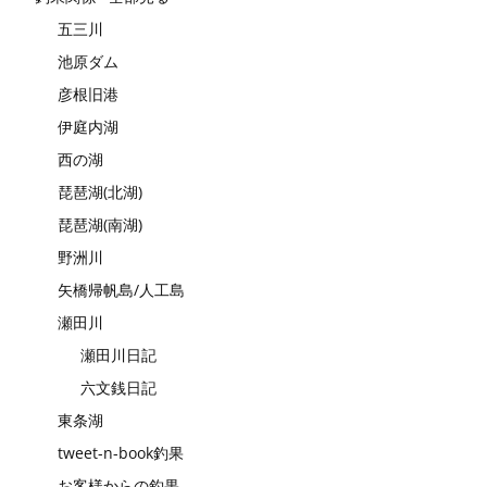
五三川
池原ダム
彦根旧港
伊庭内湖
西の湖
琵琶湖(北湖)
琵琶湖(南湖)
野洲川
矢橋帰帆島/人工島
瀬田川
瀬田川日記
六文銭日記
東条湖
tweet-n-book釣果
お客様からの釣果