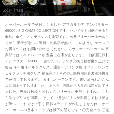
2026年5月8日
オーバーホールで受付けしました アブガルシア アンバサダー
6500CL BIG GAME COLLECTION です。ハンドルを回転させると
非常に重く、メンテナンスを希望です。自身でオーバーホールし
てから 調子が悪い... 近所に釣具店が無い... このような ケースで
お困りの方は お問い合わせ ください。ムサシオーバーホール 事
業部ではスペアパーツも 豊富に在庫があります。 【修理記録】
アンバサダー 6500CL：錆びたベアリング交換と精密磨き上げで
復活 ギア用オイル＆グリス、通常ベアリング用 オイル、ワンウ
ェイクラッチ用グリス 補充完了！その他...医療用超音波洗浄機ま
で完備しております。 まずはオープンです。古い油汚れがこん
なに溜まっておりました。 あらら...内部から大量の塩粒が出てき
ました。塩粒は砂粒と同じぐらいリールに干渉しますね。 こち
ら側はグリスが固着。 そして 中身はグリスが固着しており動き
が重い... これでは上手く 回転スライド が作動しませんね。 オー
バーホールの基本ステップは以下の通りです：①完全バラ ②完