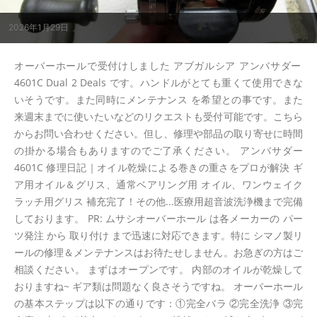
2026年1月29日
オーバーホールで受付けしました アブガルシア アンバサダー
4601C Dual 2 Deals です。ハンドルがとても重くて使用できな
いそうです。また同時にメンテナンス を希望との事です。また
来週末までに使いたいなどのリクエストも受付可能です。こちら
からお問い合わせください。但し、修理や部品の取り寄せに時間
の掛かる場合もありますのでご了承ください。 アンバサダー
4601C 修理日記｜オイル乾燥による巻きの重さをプロが解決 ギ
ア用オイル＆グリス、通常ベアリング用 オイル、ワンウェイク
ラッチ用グリス 補充完了！その他...医療用超音波洗浄機まで完備
しております。 PR: ムサシオーバーホール は各メーカーの パー
ツ発注 から 取り付け まで迅速に対応できます。特に シマノ製リ
ールの修理＆メンテナンスはお待たせしません。お急ぎの方はご
相談ください。 まずはオープンです。 内部のオイルが乾燥して
おりますね~ ギア類は問題なく良さそうですね。 オーバーホール
の基本ステップは以下の通りです：①完全バラ ②完全洗浄 ③完