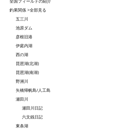
全国フィールドの紹介
釣果関係 >全部見る
五三川
池原ダム
彦根旧港
伊庭内湖
西の湖
琵琶湖(北湖)
琵琶湖(南湖)
野洲川
矢橋帰帆島/人工島
瀬田川
瀬田川日記
六文銭日記
東条湖