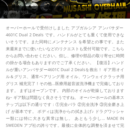
2026年5月10日
オーバーホールで受付けしました アブガルシア アンバサダー
4601C Dual 2 Deals です。ハンドルがとても重くて使用できな
いそうです。また同時にメンテナンス を希望との事です。また
来週末までに使いたいなどのリクエストも受付可能です。こちら
からお問い合わせください。但し、修理や部品の取り寄せに時間
の掛かる場合もありますのでご了承ください。 【復活】ハンド
ルが重いアンバサダー4601C Dual 2 Dealsを救出！ ギア用オイ
ル＆グリス、通常ベアリング用 オイル、ワンウェイクラッチ用
グリス 補充完了！その他...医療用超音波洗浄機まで完備しており
ます。 まずはオープンです。 内部のオイルが乾燥しております
ね~ ギア類は問題なく良さそうですね。 オーバーホールの基本ス
テップは以下の通りです：①完全バラ ②完全洗浄 ③完全磨き上
げ が基本です。 ボディは洗浄からの拭き上げ♪ ドラグワッシャ
ー類には特に大きな異常は無し。 あともう少し... MADE IN
SWEDEN アブ社の誇りです。最後に全体的な調整を済ませて完